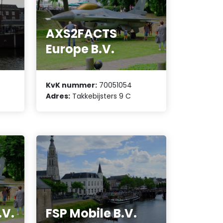
AXS2FACTS
Europe B.V.
KvK nummer:
70051054
Adres:
Takkebijsters 9 C
V.
FSP Mobile B.V.