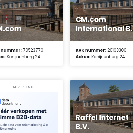
CM.com
M.com
International B.
 nummer:
70523770
KvK nummer:
20163380
es:
Konijnenberg 24
Adres:
Konijnenberg 24
ADVERTENTIE
Raffel Internet
B.V.