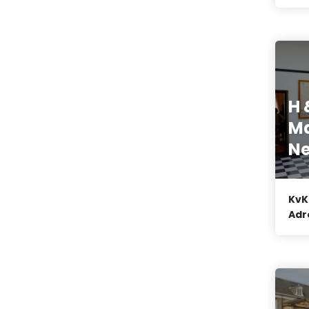
H 
Ma
Ne
KvK
Adr