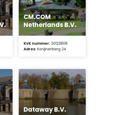
CM.COM
V.
Netherlands B.V.
KvK nummer:
20123808
Adres:
Konijnenberg 24
Dataway B.V.