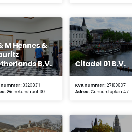
& M Hennes &
uritz
therlands B.V.
Citadel 01 B.V.
 nummer:
33208311
KvK nummer:
27183807
es:
Ginnekenstraat 30
Adres:
Concordiaplein 47