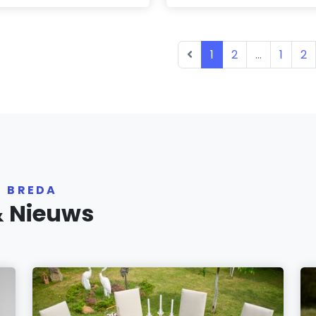
1
2
...
1
2
R BREDA
& Nieuws