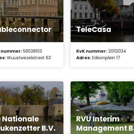
bleconnector
TeleCasa
 nummer:
56538103
KvK nummer:
20112034
es:
Wuustwezelstraat 63
Adres:
Edisonplein 17
 Nationale
RVU Interim
ukenzetter B.V.
Management B.