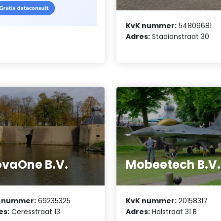
KvK nummer:
54809681
Adres:
Stadionstraat 30
vaOne B.V.
Mobeetech B.V.
 nummer:
69235325
KvK nummer:
20158317
es:
Ceresstraat 13
Adres:
Halstraat 31 B