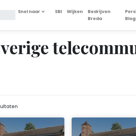
Snel naar
SBI
Wijken
Bedrijven
Pers
Breda
Blog
Overige telecommu
ultaten