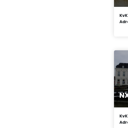
KvK
Adr
NX
KvK
Adr