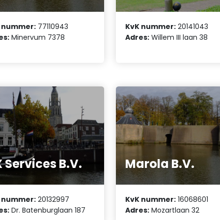
 nummer:
77110943
KvK nummer:
20141043
es:
Minervum 7378
Adres:
Willem III laan 38
 Services B.V.
Marola B.V.
 nummer:
20132997
KvK nummer:
16068601
es:
Dr. Batenburglaan 187
Adres:
Mozartlaan 32