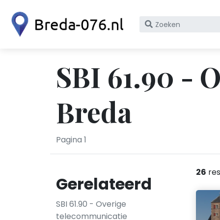
Zoek
op
bedrijfsnaam
of
SBI 61.90 - 
KvK
nummer
Breda
Pagina 1
26
res
Gerelateerd
SBI 61.90 - Overige
telecommunicatie