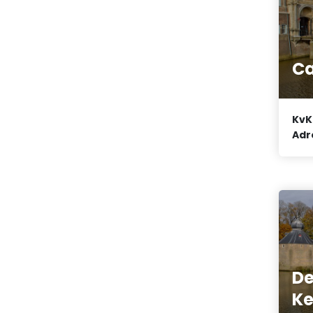
Ca
KvK
Adr
De
Ke