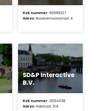
KvK nummer:
65699327
Adres:
Bosanemoonstraat 4
SD&P Interactive
B.V.
KvK nummer:
20124038
Adres:
Halstraat 31 B