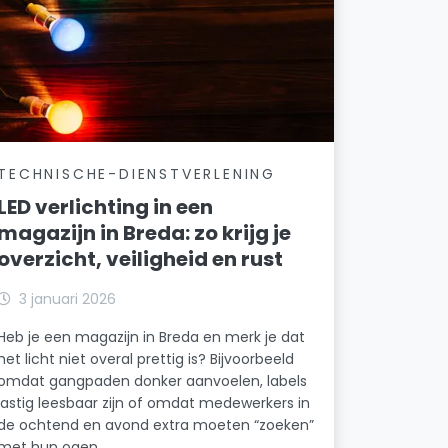
TECHNISCHE-DIENSTVERLENING
LED verlichting in een
magazijn in Breda: zo krijg je
overzicht, veiligheid en rust
3 januari 2026
Heb je een magazijn in Breda en merk je dat
het licht niet overal prettig is? Bijvoorbeeld
omdat gangpaden donker aanvoelen, labels
lastig leesbaar zijn of omdat medewerkers in
de ochtend en avond extra moeten “zoeken”
met hun ogen.