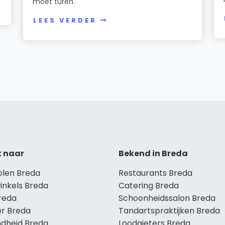
moet turen.
LEES VERDER
t naar
Bekend in Breda
olen Breda
Restaurants Breda
inkels Breda
Catering Breda
Breda
Schoonheidssalon Breda
r Breda
Tandartspraktijken Breda
dheid Breda
Loodgieters Breda