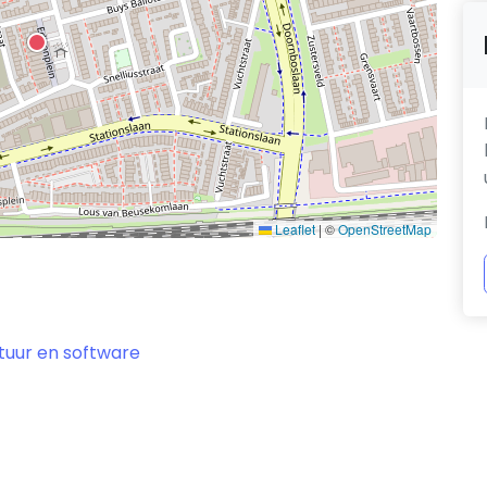
Leaflet
|
©
OpenStreetMap
tuur en software