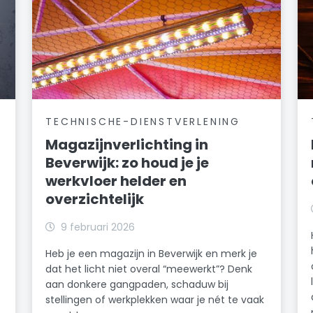
TECHNISCHE-DIENSTVERLENING
Magazijnverlichting in
Beverwijk: zo houd je je
werkvloer helder en
overzichtelijk
k
9 februari 2026
Heb je een magazijn in Beverwijk en merk je
dat het licht niet overal “meewerkt”? Denk
n
aan donkere gangpaden, schaduw bij
stellingen of werkplekken waar je nét te vaak