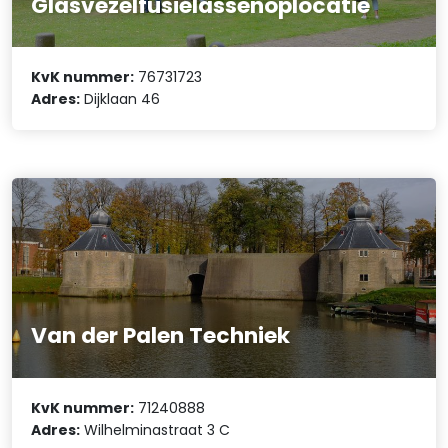
Glasvezelfusielassenoplocatie
KvK nummer:
76731723
Adres:
Dijklaan 46
Van der Palen Techniek
KvK nummer:
71240888
Adres:
Wilhelminastraat 3 C