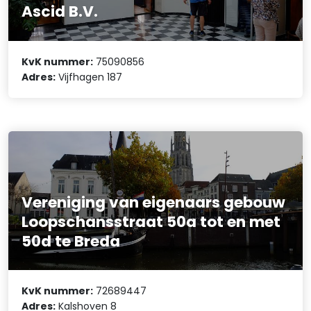
Ascid B.V.
KvK nummer:
75090856
Adres:
Vijfhagen 187
Vereniging van eigenaars gebouw
Loopschansstraat 50a tot en met
50d te Breda
KvK nummer:
72689447
Adres:
Kalshoven 8