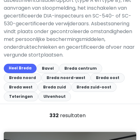
asbestinventarisatierapport (type A en type B), het
aanvragen van sloopmelding, het inschakelen van
gecertificeerde DIA-inspecteurs en SC-540- of SC-
530-gecertificeerde verwijderaars. Asbestsanering
vindt plaats onder gecontroleerde omstandigheden
met persoonlijke beschermingsmiddelen,
onderdruktechnieken en gecertificeerde afvoer naar
vergunde stortplaatsen.
Heel Breda
Bavel
Breda centrum
Breda noord
Breda noord-west
Breda oost
Breda west
Breda zuid
Breda zuid-oost
Teteringen
Ulvenhout
332
resultaten