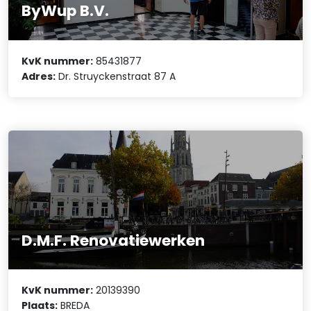
ByWup B.V.
KvK nummer:
85431877
Adres:
Dr. Struyckenstraat 87 A
D.M.F. Renovatiewerken
KvK nummer:
20139390
Plaats:
BREDA