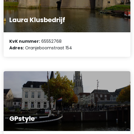
Laura Klusbedrijf
KvK nummer:
65552768
Adres:
Oranjeboomstraat 154
GPstyle