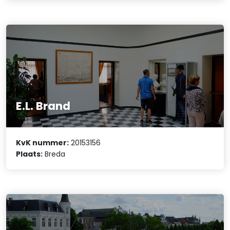
E.L. Brand
KvK nummer:
20153156
Plaats:
Breda