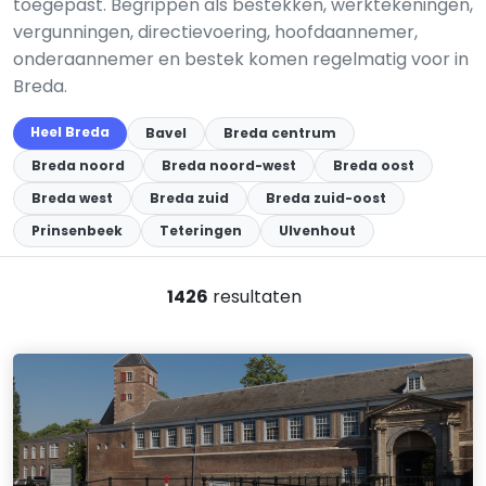
toegepast. Begrippen als bestekken, werktekeningen,
vergunningen, directievoering, hoofdaannemer,
onderaannemer en bestek komen regelmatig voor in
Breda.
Heel Breda
Bavel
Breda centrum
Breda noord
Breda noord-west
Breda oost
Breda west
Breda zuid
Breda zuid-oost
Prinsenbeek
Teteringen
Ulvenhout
1426
resultaten