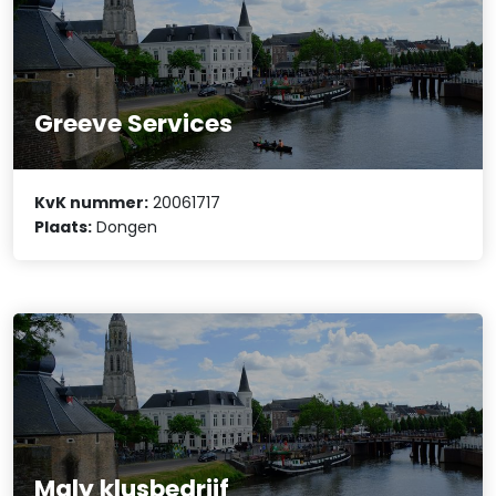
Greeve Services
KvK nummer:
20061717
Plaats:
Dongen
Maly klusbedrijf