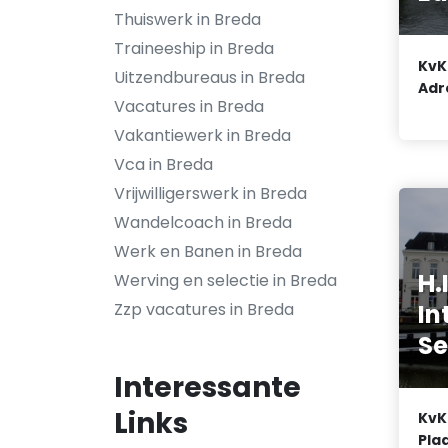
Thuiswerk in Breda
Traineeship in Breda
KvK
Uitzendbureaus in Breda
Adr
Vacatures in Breda
Vakantiewerk in Breda
Vca in Breda
Vrijwilligerswerk in Breda
Wandelcoach in Breda
Werk en Banen in Breda
H.
Werving en selectie in Breda
In
Zzp vacatures in Breda
Se
Interessante
Links
KvK
Plaa