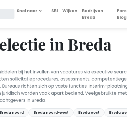
Snel naar
SBI
Wijken
Bedrijven
Pers
Breda
Blog
electie in Breda
ddelen bij het invullen van vacatures via executive searc
en sollicitatieprocedures, assessments, competentiegeri
 Bureaus richten zich op vaste functies, interim-plaats
en juridisch worden vaak apart bediend. Veelgebruikte meth
chtgevers in Breda.
Breda noord
Breda noord-west
Breda oost
Breda we