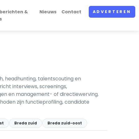
berichten &
Nieuws
Contact
ADVERTEREN
s
h, headhunting, talentscouting en
cht interviews, screenings,
ingen en management- of directiewerving.
oden zijn functieprofiling, candidate
st
Breda zuid
Breda zuid-oost