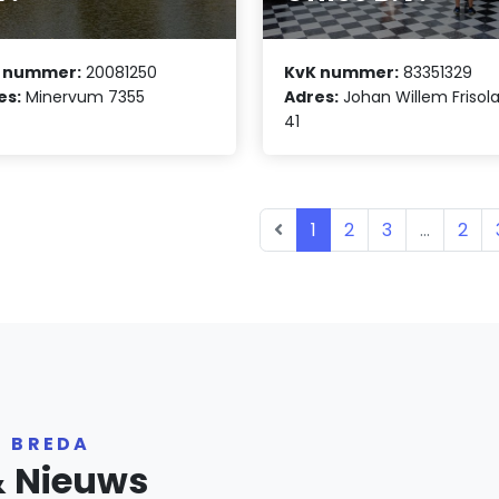
 nummer:
20081250
KvK nummer:
83351329
es:
Minervum 7355
Adres:
Johan Willem Frisol
41
1
2
3
...
2
R BREDA
& Nieuws