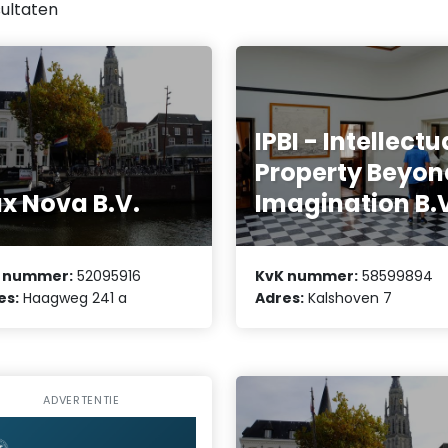
ultaten
IPBI - Intellectu
Property Beyon
x Nova B.V.
Imagination B.
 nummer:
52095916
KvK nummer:
58599894
es:
Haagweg 241 a
Adres:
Kalshoven 7
ADVERTENTIE