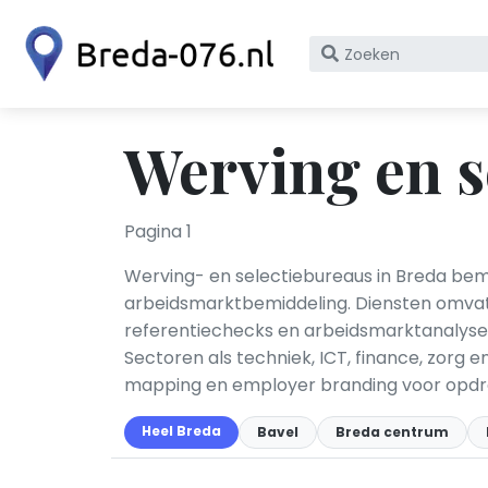
Zoek
op
bedrijfsnaam
of
Werving en s
KvK
nummer
Pagina 1
Werving- en selectiebureaus in Breda bemi
arbeidsmarktbemiddeling. Diensten omvatt
referentiechecks en arbeidsmarktanalyse.
Sectoren als techniek, ICT, finance, zorg 
mapping en employer branding voor opdra
Heel Breda
Bavel
Breda centrum