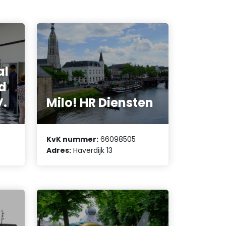
al
d
V.
Milo! HR Diensten
KvK nummer:
66098505
Adres:
Haverdijk 13