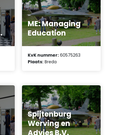
ME: Managing
.
Education
KvK nummer:
60575263
Plaats:
Breda
Spijtenburg
Werving en
Advies B.V.