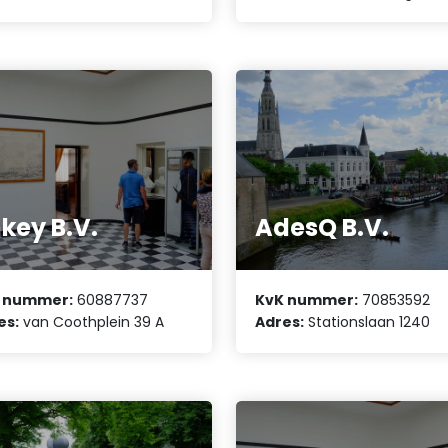
key B.V.
AdesQ B.V.
 nummer:
60887737
KvK nummer:
70853592
es:
van Coothplein 39 A
Adres:
Stationslaan 1240