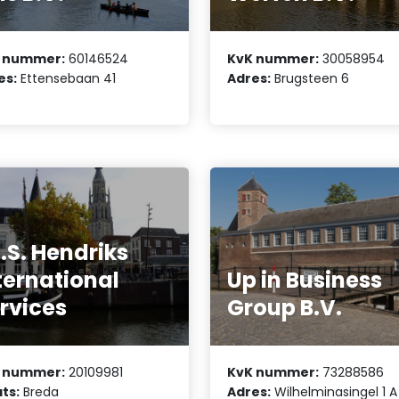
 nummer:
60146524
KvK nummer:
30058954
es:
Ettensebaan 41
Adres:
Brugsteen 6
I.S. Hendriks
ternational
Up in Business
rvices
Group B.V.
 nummer:
20109981
KvK nummer:
73288586
ts:
Breda
Adres:
Wilhelminasingel 1 A