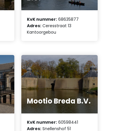
KvK nummer:
68635877
Adres:
Ceresstraat 13
Kantoorgebou
Mootio Breda B.V.
KvK nummer:
60598441
Adres:
Snellenshof 51