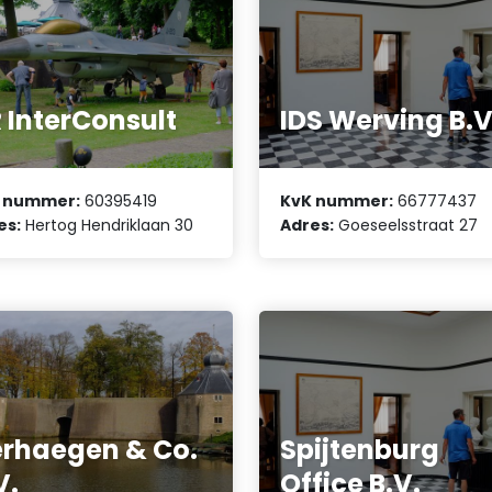
 InterConsult
IDS Werving B.V
 nummer:
60395419
KvK nummer:
66777437
es:
Hertog Hendriklaan 30
Adres:
Goeseelsstraat 27
rhaegen & Co.
Spijtenburg
V.
Office B.V.