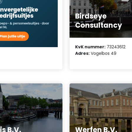
Birdseye
Consultancy
KvK nummer:
73243612
Adres:
Vogelbos 49
is B.V.
Werfen B.V.