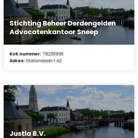
Stichting Beheer Derdengelden
Advocatenkantoor Sneep
KvK nummer:
78235995
Adres:
Stationslaan 1 A2
Justla B.V.