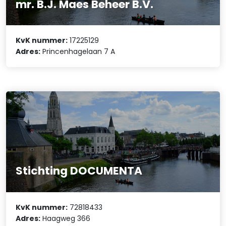
mr. B.J. Maes Beheer B.V.
KvK nummer:
17225129
Adres:
Princenhagelaan 7 A
Stichting DOCUMENTA
KvK nummer:
72818433
Adres:
Haagweg 366