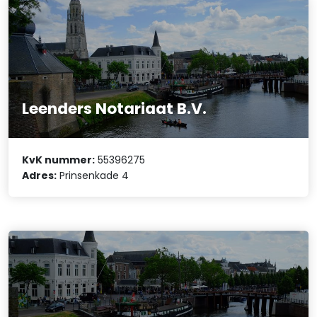
Leenders Notariaat B.V.
KvK nummer:
55396275
Adres:
Prinsenkade 4