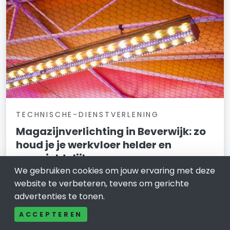
TECHNISCHE-DIENSTVERLENING
Magazijnverlichting in Beverwijk: zo
houd je je werkvloer helder en
overzichtelijk
We gebruiken cookies om jouw ervaring met deze
9 februari 2026
website te verbeteren, tevens om gerichte
advertenties te tonen.
Heb je een magazijn in Beverwijk en merk je dat het
licht niet overal “meewerkt”? Denk aan donkere
ACCEPTEREN
gangpaden, schaduw bij stellingen of werkplekken