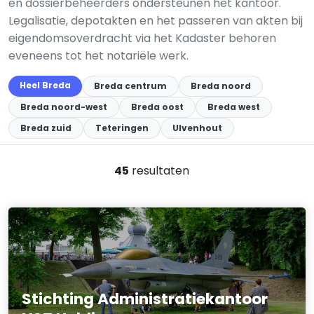
en dossierbeheerders ondersteunen het kantoor.
Legalisatie, depotakten en het passeren van akten bij
eigendomsoverdracht via het Kadaster behoren
eveneens tot het notariële werk.
Heel Breda
Breda centrum
Breda noord
Breda noord-west
Breda oost
Breda west
Breda zuid
Teteringen
Ulvenhout
45
resultaten
Stichting Administratiekantoor