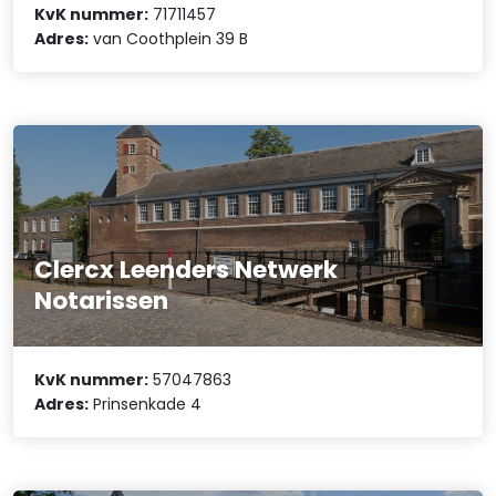
KvK nummer:
71711457
Adres:
van Coothplein 39 B
Clercx Leenders Netwerk
Notarissen
KvK nummer:
57047863
Adres:
Prinsenkade 4