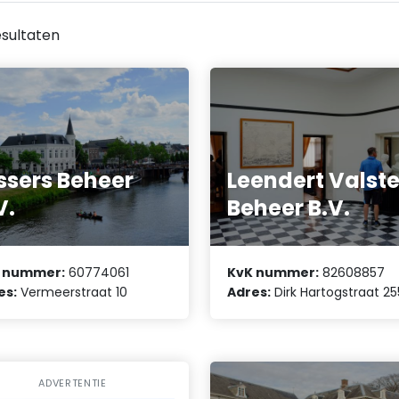
sultaten
ssers Beheer
Leendert Valste
V.
Beheer B.V.
 nummer:
60774061
KvK nummer:
82608857
es:
Vermeerstraat 10
Adres:
Dirk Hartogstraat 25
ADVERTENTIE