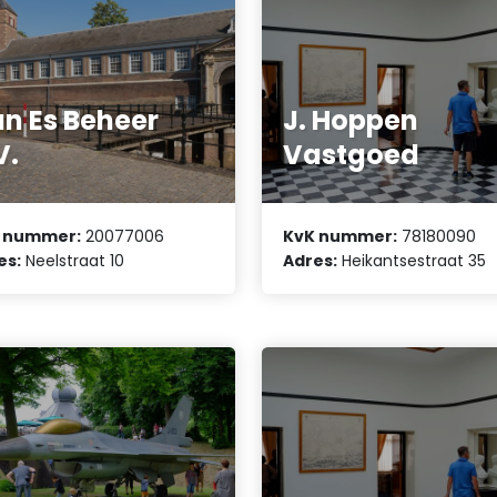
n Es Beheer
J. Hoppen
V.
Vastgoed
 nummer:
20077006
KvK nummer:
78180090
es:
Neelstraat 10
Adres:
Heikantsestraat 35