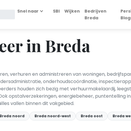
Snel naar
SBI
Wijken
Bedrijven
Pers
Breda
Blog
eer in Breda
ren, verhuren en administreren van woningen, bedrijfs
rdersadministratie, onderhoudscoördinatie, inspectierap
heerders houden zich bezig met verhuurmakelaardij, leeg
ok opstalverzekeringen, energiebeheer, puntentelling in
es vallen binnen dit vakgebied.
Breda noord
Breda noord-west
Breda oost
Breda we