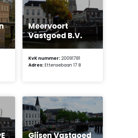
n
Meervoort
Vastgoed B.V.
KvK nummer:
20091781
Adres:
Ettensebaan 17 B
vE
Gijsen Vastgoed