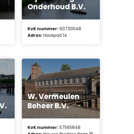
Onderhoud B.V.
KvK nummer:
60730048
Adres:
Hazepad 14
W. Vermeulen
V.
Beheer B.V.
KvK nummer:
57565848
Adres:
Nieuwe Bredase Baan 18