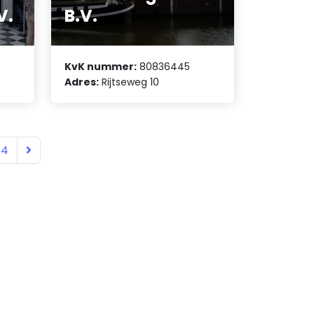
V.
B.V.
KvK nummer:
80836445
Adres:
Rijtseweg 10
14