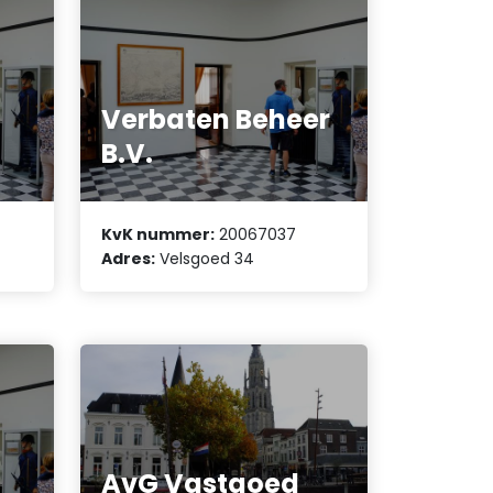
Verbaten Beheer
B.V.
KvK nummer:
20067037
Adres:
Velsgoed 34
AvG Vastgoed