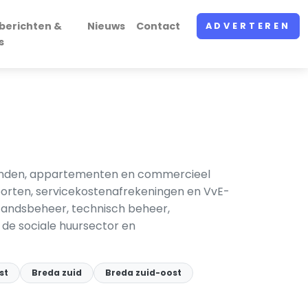
berichten &
Nieuws
Contact
ADVERTEREN
s
panden, appartementen en commercieel
porten, servicekosten­afrekeningen en VvE-
standsbeheer, technisch beheer,
 de sociale huursector en
st
Breda zuid
Breda zuid-oost