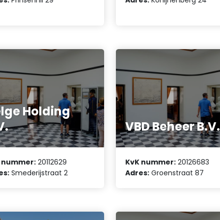
lge Holding
V.
VBD Beheer B.V
 nummer:
20112629
KvK nummer:
20126683
es:
Smederijstraat 2
Adres:
Groenstraat 87