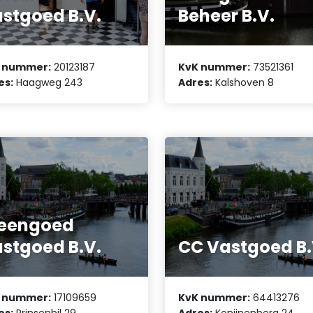
stgoed B.V.
Beheer B.V.
 nummer:
20123187
KvK nummer:
73521361
es:
Haagweg 243
Adres:
Kalshoven 8
teengoed
stgoed B.V.
CC Vastgoed B.
 nummer:
17109659
KvK nummer:
64413276
es:
Prinsenhil 29
Adres:
Konijnenberg 24