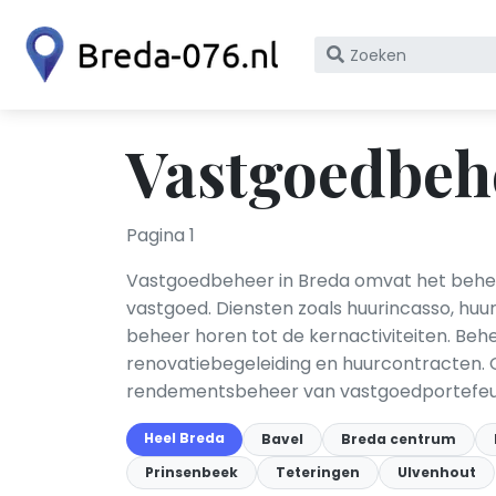
Zoek
op
bedrijfsnaam
of
Vastgoedbeh
KvK
nummer
Pagina 1
Vastgoedbeheer in Breda omvat het behe
vastgoed. Diensten zoals huurincasso, huu
beheer horen tot de kernactiviteiten. Be
renovatiebegeleiding en huurcontracten. O
rendementsbeheer van vastgoedportefeuill
Heel Breda
Bavel
Breda centrum
Prinsenbeek
Teteringen
Ulvenhout