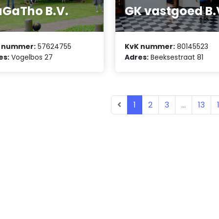
GaTho B.V.
GK vastgoed B.
 nummer:
57624755
KvK nummer:
80145523
es:
Vogelbos 27
Adres:
Beeksestraat 81
1
2
3
...
13