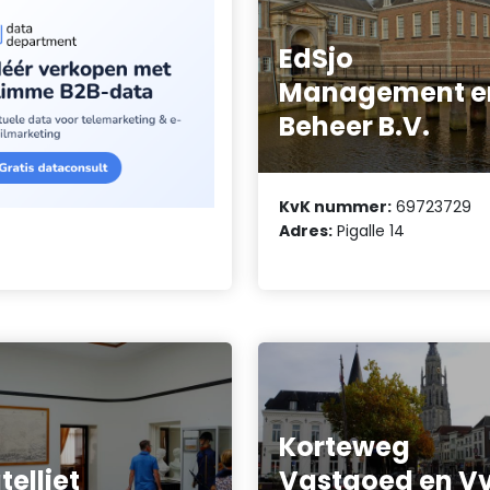
EdSjo
Management e
Beheer B.V.
KvK nummer:
69723729
Adres:
Pigalle 14
Korteweg
telliet
Vastgoed en V