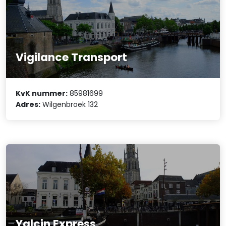
Vigilance Transport
KvK nummer:
85981699
Adres:
Wilgenbroek 132
Yalcin Express