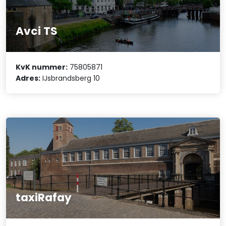
Avci TS
KvK nummer:
75805871
Adres:
IJsbrandsberg 10
taxiRafay