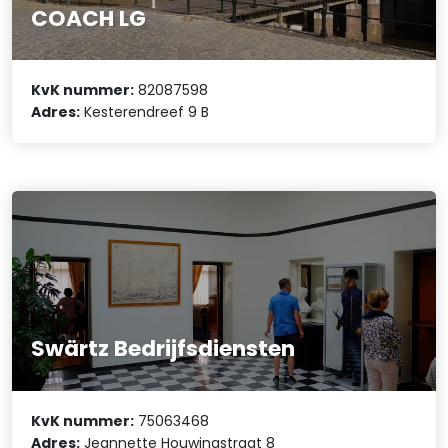
COACH LG
KvK nummer:
82087598
Adres:
Kesterendreef 9 B
Swärtz Bedrijfsdiensten
KvK nummer:
75063468
Adres:
Jeannette Houwingstraat 8