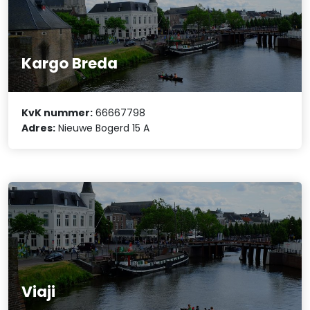
Kargo Breda
KvK nummer:
66667798
Adres:
Nieuwe Bogerd 15 A
Viaji