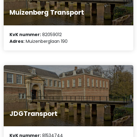
Muizenberg Transport
KvK nummer:
82059012
Adres:
Muizenberglaan 190
JDGTransport
KvK nummer:
81534744