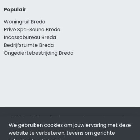
Populair
Woningruil Breda
Prive Spa-Sauna Breda
Incassobureau Breda
Bedrijfsruimte Breda
Ongediertebestrijding Breda
© 2019 - 2026 Realisatie en SEO door
SEO-bureau
Lion
We gebruiken cookies om jouw ervaring met deze
Internet. Betaal alleen voor bewezen resultaten?
SEO
optimalisatie No Cure No Pay
.
Breda
is onderdeel van Lion
website te verbeteren, tevens om gerichte
Internet.