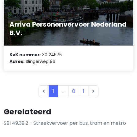
Arriva Personenvervoer Nederland
B.V.
KvK nummer:
30124575
Adres:
Slingerweg 96
1
...
0
1
Gerelateerd
SBI 49.39.2 - Streekvervoer per bus, tram en metro