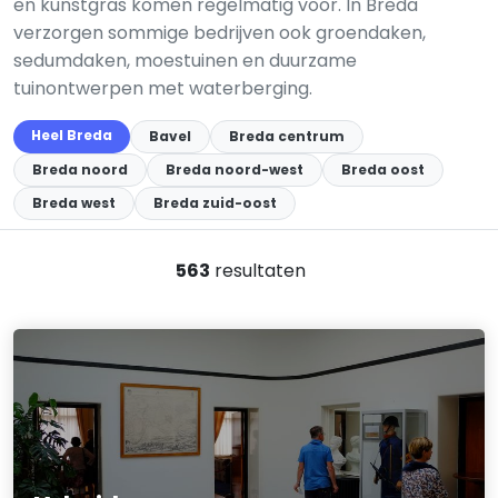
en kunstgras komen regelmatig voor. In Breda
verzorgen sommige bedrijven ook groendaken,
sedumdaken, moestuinen en duurzame
tuinontwerpen met waterberging.
Heel Breda
Bavel
Breda centrum
Breda noord
Breda noord-west
Breda oost
Breda west
Breda zuid-oost
563
resultaten