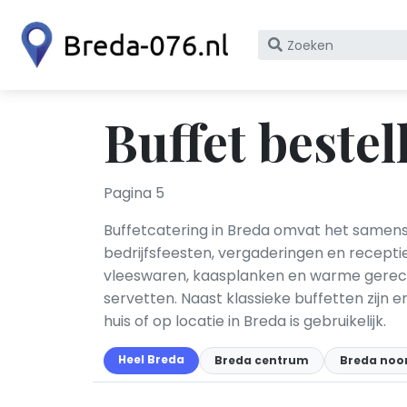
Zoek
op
bedrijfsnaam
of
Buffet bestel
KvK
nummer
Pagina 5
Buffetcatering in Breda omvat het samens
bedrijfsfeesten, vergaderingen en receptie
vleeswaren, kaasplanken en warme gerecht
servetten. Naast klassieke buffetten zijn
huis of op locatie in Breda is gebruikelijk.
Heel Breda
Breda centrum
Breda noo