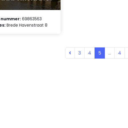
 nummer:
69863563
es:
Brede Havenstraat 8
3
4
5
...
4