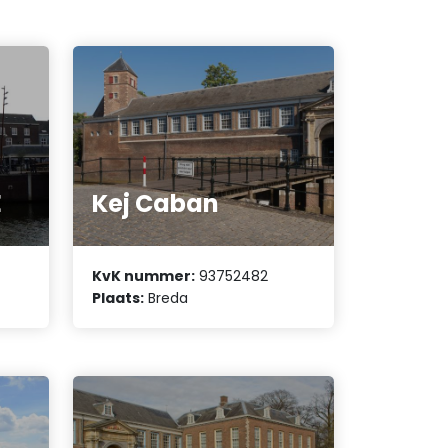
E
Kej Caban
KvK nummer:
93752482
Plaats:
Breda