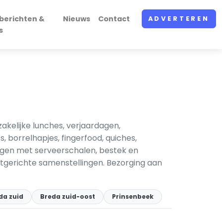
berichten &
Nieuws
Contact
ADVERTEREN
s
kelijke lunches, verjaardagen,
, borrelhapjes, fingerfood, quiches,
ngen met serveerschalen, bestek en
etgerichte samenstellingen. Bezorging aan
da zuid
Breda zuid-oost
Prinsenbeek