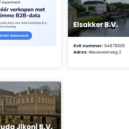
Elsakker B.V.
KvK nummer:
94878005
Adres:
Nieuwveerweg 2
uda Jikoni B.V.