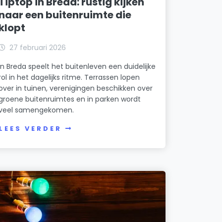
Tiptop in Breda: rustig kijken
naar een buitenruimte die
klopt
27 februari 2026
In Breda speelt het buitenleven een duidelijke
rol in het dagelijks ritme. Terrassen lopen
over in tuinen, verenigingen beschikken over
groene buitenruimtes en in parken wordt
veel samengekomen.
LEES VERDER