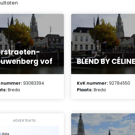
ultaten
rstraeten-
uwenberg vof
BLEND BY CÉLIN
 nummer:
93083394
KvK nummer:
92784550
ts:
Breda
Plaats:
Breda
ADVERTENTIE