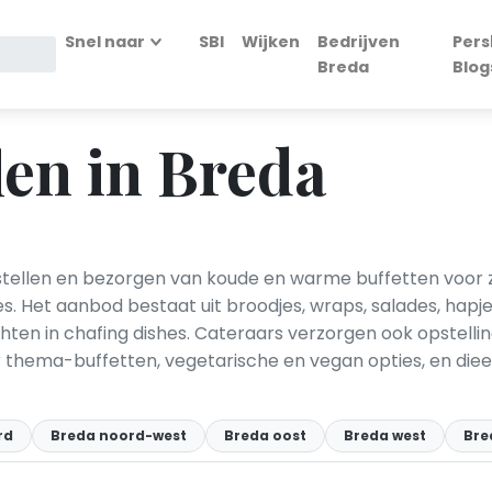
Snel naar
SBI
Wijken
Bedrijven
Pers
Breda
Blog
len in Breda
tellen en bezorgen van koude en warme buffetten voor za
s. Het aanbod bestaat uit broodjes, wraps, salades, hapjes
en in chafing dishes. Cateraars verzorgen ook opstelli
 er thema-buffetten, vegetarische en vegan opties, en die
rd
Breda noord-west
Breda oost
Breda west
Bre