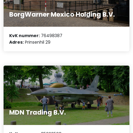
BorgWarner Mexico Holding B.V.
KvK nummer:
76498387
Adres:
Prinsenhil 29
MDN Trading B.V.