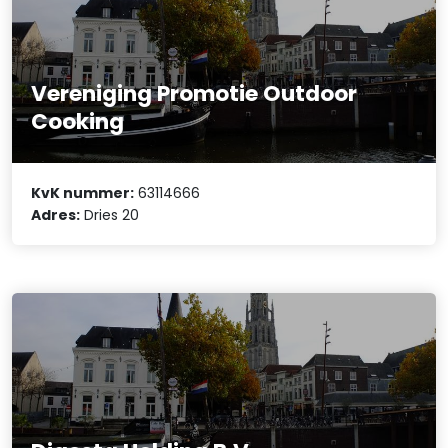
Vereniging Promotie Outdoor
Cooking
KvK nummer:
63114666
Adres:
Dries 20