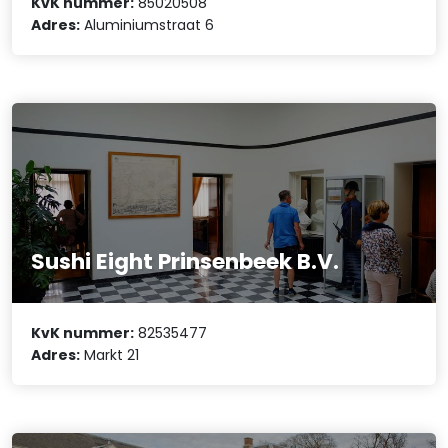
KvK nummer:
85020508
Adres:
Aluminiumstraat 6
Sushi Eight Prinsenbeek B.V.
KvK nummer:
82535477
Adres:
Markt 21