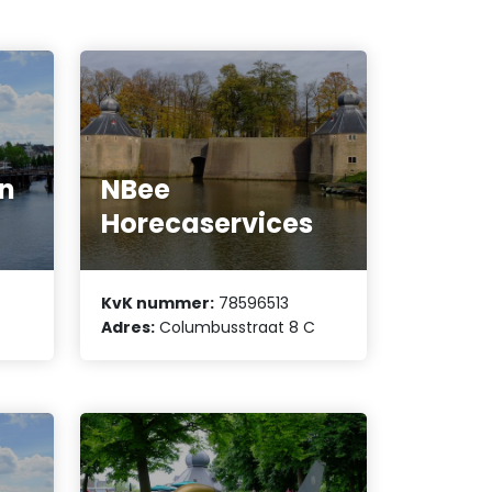
en
NBee
Horecaservices
KvK nummer:
78596513
Adres:
Columbusstraat 8 C