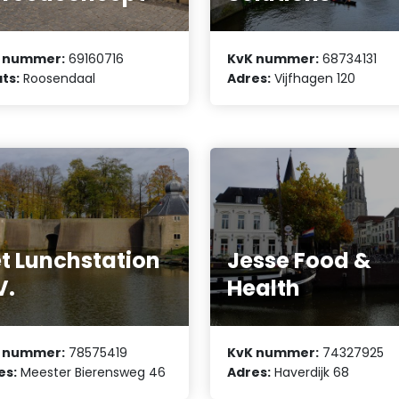
 nummer:
69160716
KvK nummer:
68734131
ts:
Roosendaal
Adres:
Vijfhagen 120
t Lunchstation
Jesse Food &
V.
Health
 nummer:
78575419
KvK nummer:
74327925
es:
Meester Bierensweg 46
Adres:
Haverdijk 68