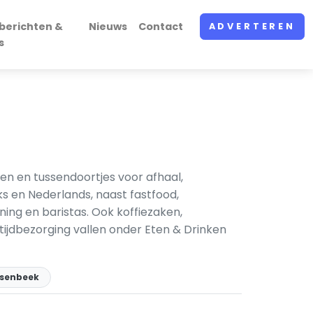
berichten &
Nieuws
Contact
ADVERTEREN
s
en en tussendoortjes voor afhaal,
ks en Nederlands, naast fastfood,
ing en baristas. Ook koffiezaken,
ltijdbezorging vallen onder Eten & Drinken
nsenbeek