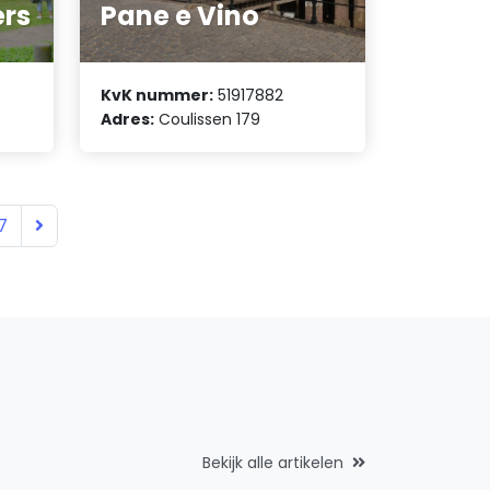
rs
Pane e Vino
KvK nummer:
51917882
Adres:
Coulissen 179
7
Bekijk alle artikelen