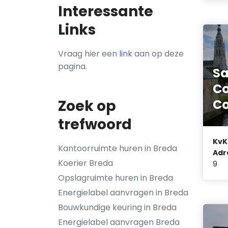
Interessante
Links
Vraag hier een
link
aan op deze
pagina.
S
Co
C
Zoek op
trefwoord
KvK
Kantoorruimte huren in Breda
Adr
Koerier Breda
9
Opslagruimte huren in Breda
Energielabel aanvragen in Breda
Bouwkundige keuring in Breda
Energielabel aanvragen Breda