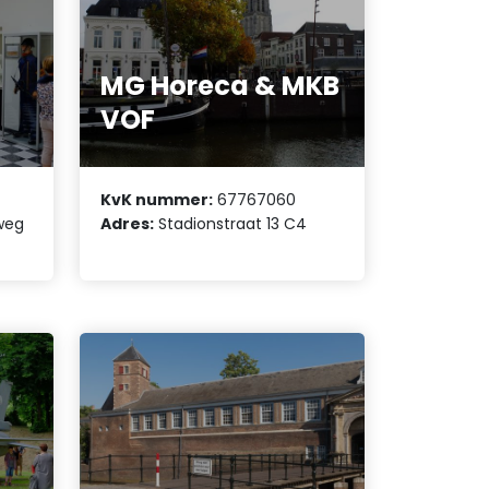
MG Horeca & MKB
VOF
KvK nummer:
67767060
weg
Adres:
Stadionstraat 13 C4