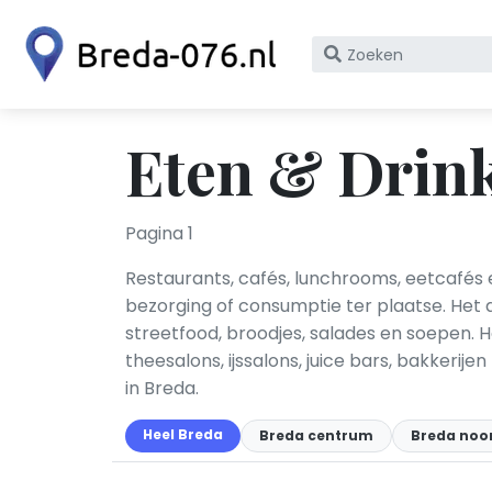
Zoek
op
bedrijfsnaam
of
Eten & Drink
KvK
nummer
Pagina 1
Restaurants, cafés, lunchrooms, eetcafés 
bezorging of consumptie ter plaatse. Het a
streetfood, broodjes, salades en soepen.
theesalons, ijssalons, juice bars, bakkeri
in Breda.
Heel Breda
Breda centrum
Breda noo