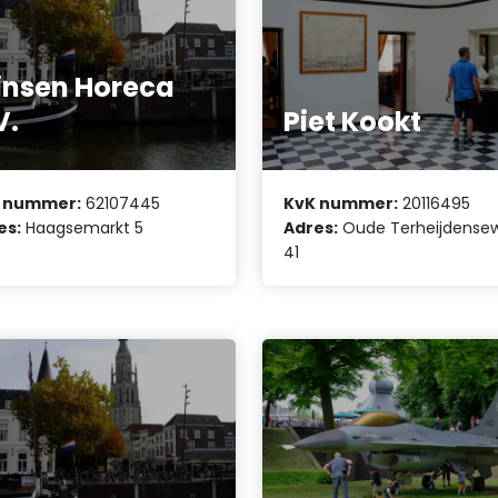
insen Horeca
V.
Piet Kookt
 nummer:
62107445
KvK nummer:
20116495
es:
Haagsemarkt 5
Adres:
Oude Terheijdense
41