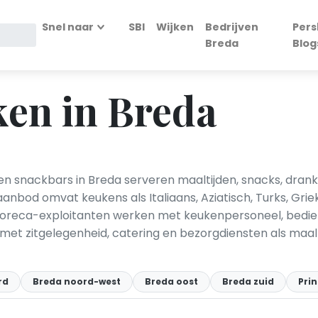
Snel naar
SBI
Wijken
Bedrijven
Pers
Breda
Blog
en in Breda
en snackbars in Breda serveren maaltijden, snacks, drank
anbod omvat keukens als Italiaans, Aziatisch, Turks, Grie
 Horeca-exploitanten werken met keukenpersoneel, bedien
jen met zitgelegenheid, catering en bezorgdiensten als maa
rd
Breda noord-west
Breda oost
Breda zuid
Pri