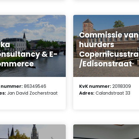
Commissie van
aka
huurders
nsultancy & E-
Copernicusstra
ommerce
/Edisonstraat
 nummer:
86349546
KvK nummer:
20118309
es:
Jan David Zocherstraat
Adres:
Calandstraat 33