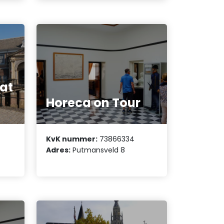
at
Horeca on Tour
KvK nummer:
73866334
Adres:
Putmansveld 8