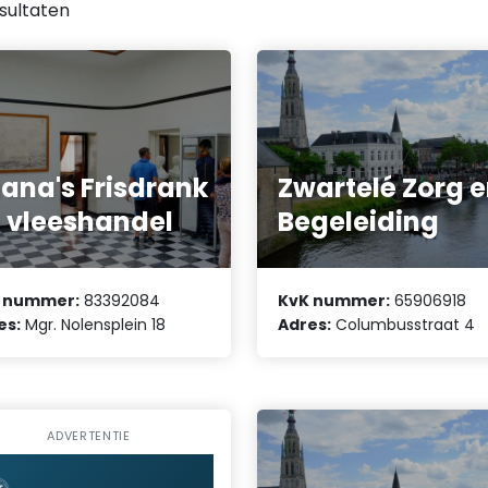
sultaten
ana's Frisdrank
Zwartelé Zorg 
 vleeshandel
Begeleiding
 nummer:
83392084
KvK nummer:
65906918
es:
Mgr. Nolensplein 18
Adres:
Columbusstraat 4
ADVERTENTIE