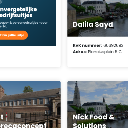
Dalila Sayd
KvK nummer:
60692693
Adres:
Planciusplein 6 C
t
Nick Food &
recaconcept
Solutions