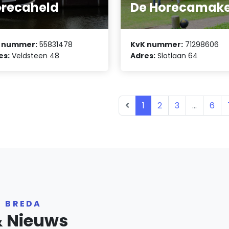
recaheld
De Horecamake
 nummer:
55831478
KvK nummer:
71298606
es:
Veldsteen 48
Adres:
Slotlaan 64
1
2
3
...
6
R BREDA
& Nieuws