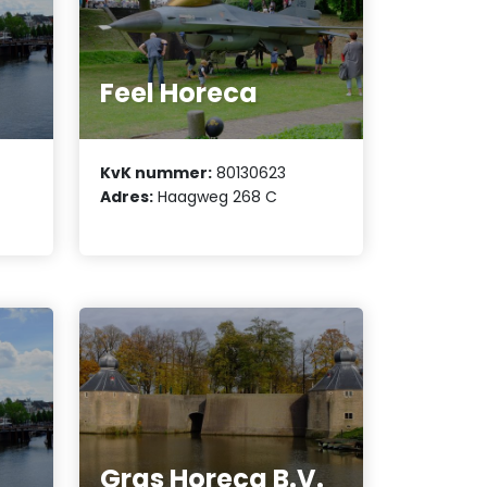
Feel Horeca
KvK nummer:
80130623
Adres:
Haagweg 268 C
Gras Horeca B.V.