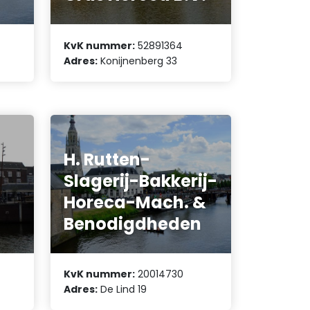
KvK nummer:
52891364
Adres:
Konijnenberg 33
H. Rutten-
Slagerij-Bakkerij-
Horeca-Mach. &
Benodigdheden
KvK nummer:
20014730
Adres:
De Lind 19