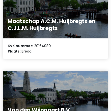
Maatschap A.C.M. Huijbregts en
C.J.L.M. Huijbregts
KvK nummer:
20164080
Plaats:
Breda
Van den Wijngaart B.V.