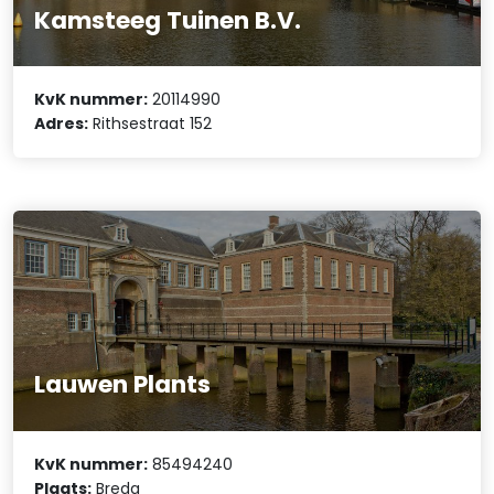
Kamsteeg Tuinen B.V.
KvK nummer:
20114990
Adres:
Rithsestraat 152
Lauwen Plants
KvK nummer:
85494240
Plaats:
Breda