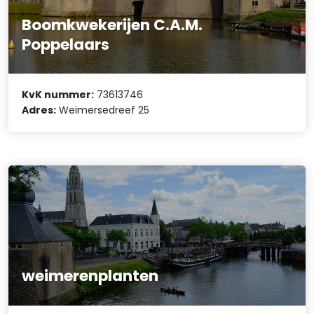
Boomkwekerijen C.A.M.
Poppelaars
KvK nummer:
73613746
Adres:
Weimersedreef 25
weimerenplanten