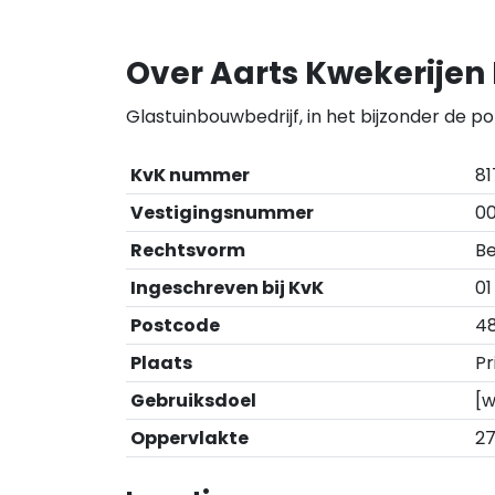
Over Aarts Kwekerijen 
Glastuinbouwbedrijf, in het bijzonder de p
KvK nummer
8
Vestigingsnummer
00
Rechtsvorm
B
Ingeschreven bij KvK
01
Postcode
48
Plaats
Pr
Gebruiksdoel
[w
Oppervlakte
27