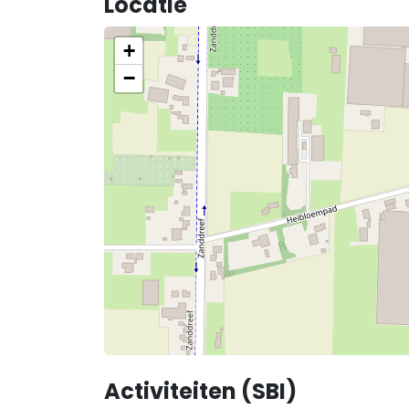
Locatie
+
−
Activiteiten (SBI)