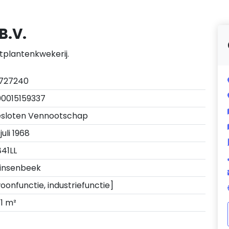
B.V.
otplantenkwekerij.
1727240
0015159337
esloten Vennootschap
 juli 1968
41LL
insenbeek
oonfunctie, industriefunctie]
1 m²