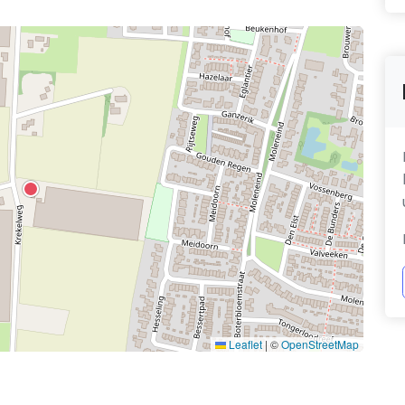
Leaflet
|
©
OpenStreetMap