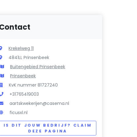
Contact
Krekelweg 11
4841LL Prinsenbeek
Buitengebied Prinsenbeek
Prinsenbeek
KvK nummer 81727240
+31765419003
aartskwekerijen@casema.nl
ficusxl.nl
IS DIT JOUW BEDRIJF? CLAIM
DEZE PAGINA