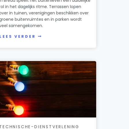
In Breda speelt het buitenleven een duidelijke
rol in het dagelijks ritme. Terrassen lopen
over in tuinen, verenigingen beschikken over
groene buitenruimtes en in parken wordt
veel samengekomen.
LEES VERDER
TECHNISCHE-DIENSTVERLENING