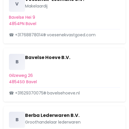
Hoogeind
V
Makelaardij
Kesteren
Bavelse Hei 9
4854PN Bavel
Kievitsloop
☎ +31768878014
🌐 voesenekvastgoed.com
Kroeten
Krogten
Bavelse Hoeve B.V.
Liesbos
B
Mastbos
Gilzeweg 26
4854SG Bavel
Moleneind-oost
☎ +31629370075
🌐 bavelsehoeve.nl
Muizenberg
Nieuw Wolfslaar
Berba Lederwaren B.V.
B
Overakker
Groothandelaar lederwaren