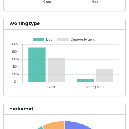
W.J.M. Tielemans
Leijweg 3
Adviseurs in Ondernemerschap B.V.
Woningtype
Bolbergseweg 12 a
Baks Beheer
Gilzeweg 17 Unit 1
B. Janssens Service
Tervoortseweg 1
Borburgh & van den Hoever
Woestenbergseweg 1
Buro15 B.V.
Lijndonkseweg 15
Herkomst
Buro15 Holding B.V.
Lijndonkseweg 15