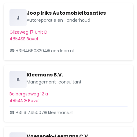
17 maart 2025
Geeren-noord
Joop Iriks Automobieltaxaties
J
Autoreparatie en -onderhoud
Geeren-zuid
Gilzeweg 17 Unit D
Ginneken
4854SE Bavel
Haagpoort
☎ +31646603204
🌐 cardoen.nl
Hagebeemd
Hazeldonk
Kleemans B.V.
K
Management-consultant
Heilaar
Bolbergseweg 12 a
Heksenwiel
4854NG Bavel
Heusdenhout
☎ +31161745007
🌐 kleemans.nl
Heuvel
Voesenek-Leemans C.V.