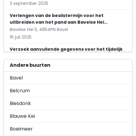
3 september 2025
Verlengen van de beslistermijn voor het
uitbreiden van het pand aan Bavelse Hei…
Bavelse Hei 5, 4854PN Bavel
16 juli 2025
Verzoek aanvullende gegevens voor het tijdelijk
afwijken van het omgevingsplan …
Andere buurten
6 juni 2025
Bavel
Verzoek aanvullende gegevens voor het bouwen
van een loods aan Tervoortseweg 2 …
Belcrum
Tervoortseweg 2, 4854NE Bavel
Biesdonk
14 mei 2025
Blauwe Kei
Verzoek aanvullende gegevens voor het
vergroten van een bestaande aanbouw aan E…
Boeimeer
Eikbergse Veld 7, 4854SN Bavel