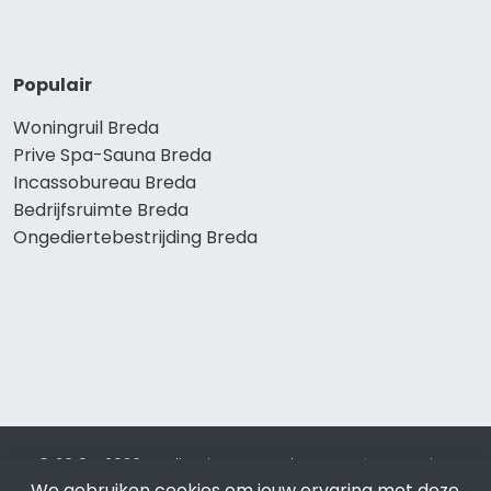
Populair
Woningruil Breda
Prive Spa-Sauna Breda
Incassobureau Breda
Bedrijfsruimte Breda
Ongediertebestrijding Breda
© 2019 - 2026 Realisatie en SEO door
SEO-bureau
Lion
Internet. Betaal alleen voor bewezen resultaten?
SEO
We gebruiken cookies om jouw ervaring met deze