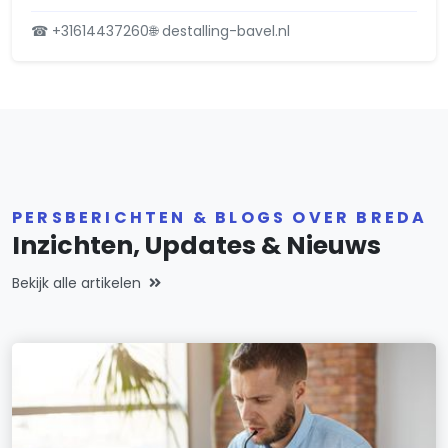
☎ +31614437260
🌐 destalling-bavel.nl
Valkenberg
Vuchtpolder
Waterdonken
Westerpark
Wisselaar
PERSBERICHTEN & BLOGS OVER BREDA
Inzichten, Updates & Nieuws
Ypelaar
Bekijk alle artikelen
Zandberg