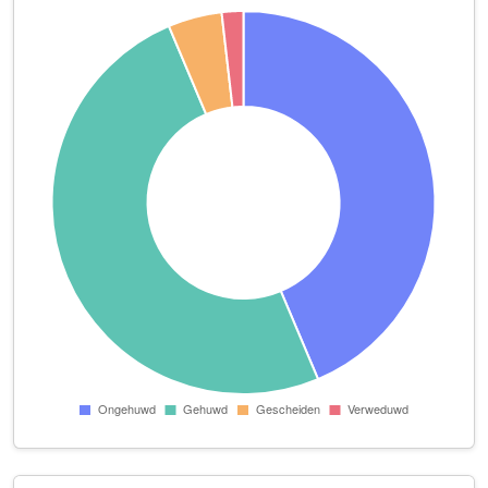
Karrewiel Vastgoed B.V.
Gilzeweg 15
Klusbedrijf E.Janssens
Seminarieweg 28
Lekker & Bourgondisch
Gilzeweg 15
Levo Holding B.V.
Bavelse Hei 9
LIEVS Holding B.V.
Dorstseweg 34
MaxWood
Woestenbergseweg 1 A
Melkveebedrijf W.J.A. Janssens
Lage Aard 6