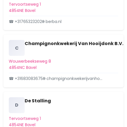
Tervoortseweg 1
Overkroeten
4854NE Bavel
Princenhage
☎ +31765323202
🌐 berba.nl
Prinsenbeek
Ruitersbos
Champignonkwekerij Van Hooijdonk B.V.
C
Schorsmolen
Wouwerbeekseweg 8
Sportpark
4854NC Bavel
Station
☎ +31683083675
🌐 champignonkwekerijvanho…
Steenakker
Teteringen
De Stalling
D
Tuinzigt
Tervoortseweg 1
Ulvenhout
4854NE Bavel