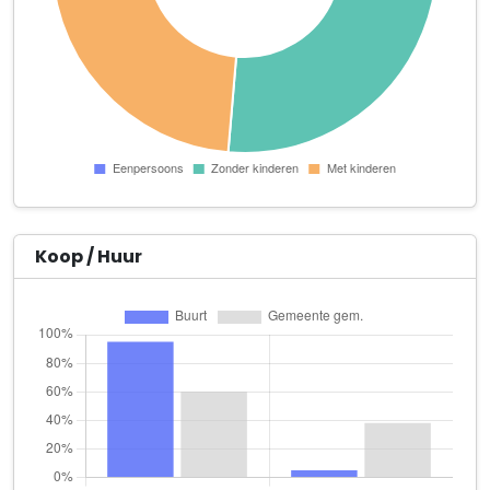
J.C.M. Huijbregts B.V.
Tervoortseweg 3
J.C.M. van Hooijdonk
Dorstseweg 41
Oomen-Luijkx B.V.
Woestenbergseweg 2
Paul van Osch
Gilzeweg 28
Koop / Huur
P. Oomen
Bolbergseweg 12
Tuinbouwbedrijf van den Goorbergh
Lage Aard 1 A
Van Oploo Tuinplanten B.V.
Wouwerbeekseweg 2 B