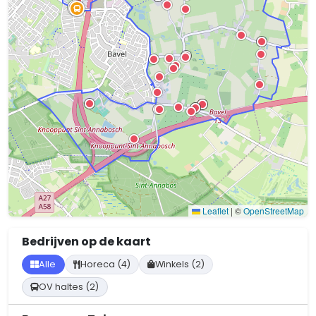
Leaflet
|
©
OpenStreetMap
Bedrijven op de kaart
Alle
Horeca (4)
Winkels (2)
OV haltes (2)