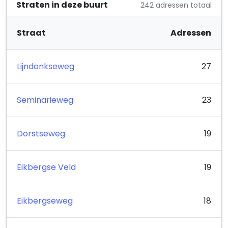
Mila Rental B.V.
Straten in deze buurt
242 adressen totaal
Gilzeweg 15
Straat
Adressen
Lijndonkseweg
27
Seminarieweg
23
Dorstseweg
19
Eikbergse Veld
19
Eikbergseweg
18