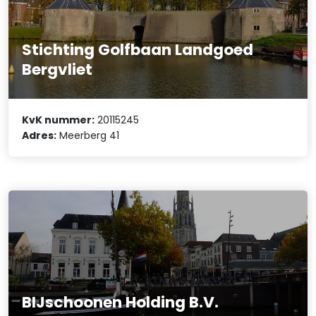
Stichting Golfbaan Landgoed
Bergvliet
KvK nummer:
20115245
Adres:
Meerberg 41
BIJschoonen Holding B.V.