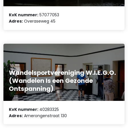
KvK nummer:
57077053
Adres:
Overaseweg 45
Wandelsportvereniging W.I.E.G.O.
(Wandelen Is een Gezonde
Ontspanning)
KvK nummer:
40283325
Adres:
Amerongenstraat 130