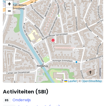
+
−
Leaflet
|
©
OpenStreetMap
Activiteiten (SBI)
Onderwijs
85