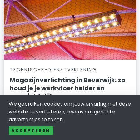
TECHNISCHE-DIENSTVERLENING
Magazijnverlichting in Beverwijk: zo
houd je je werkvloer helder en
overzichtelijk
We gebruiken cookies om jouw ervaring met deze
9 februari 2026
website te verbeteren, tevens om gerichte
advertenties te tonen.
Heb je een magazijn in Beverwijk en merk je dat het
licht niet overal “meewerkt”? Denk aan donkere
ACCEPTEREN
gangpaden, schaduw bij stellingen of werkplekken