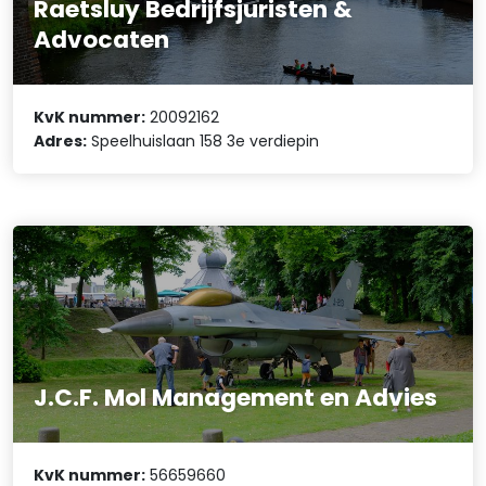
Raetsluy Bedrijfsjuristen &
Advocaten
KvK nummer:
20092162
Adres:
Speelhuislaan 158 3e verdiepin
J.C.F. Mol Management en Advies
KvK nummer:
56659660