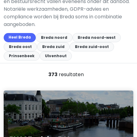
en bestuursrecht vallen eveneens onder dit aanbod.
Notariële werkzaamheden, GDPR-advies en
compliance worden bij Breda soms in combinatie
aangeboden.
Heel Breda
Breda noord
Breda noord-west
Breda oost
Breda zuid
Breda zuid-oost
Prinsenbeek
Ulvenhout
373
resultaten