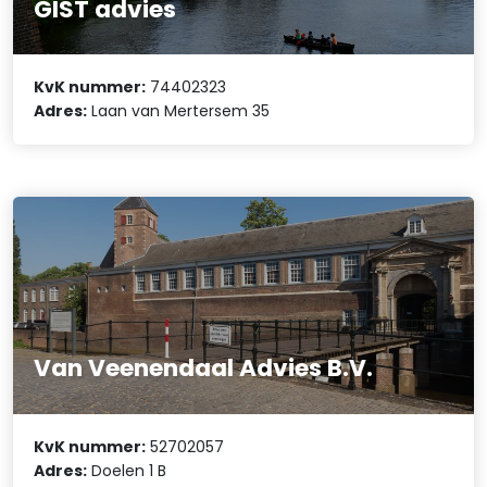
GIST advies
KvK nummer:
74402323
Adres:
Laan van Mertersem 35
Van Veenendaal Advies B.V.
KvK nummer:
52702057
Adres:
Doelen 1 B