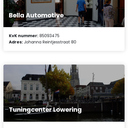
Bella Automotive
KvK nummer:
85093475
Adres:
Johanna Reintjesstraat 80
Tuningcenter Lowering