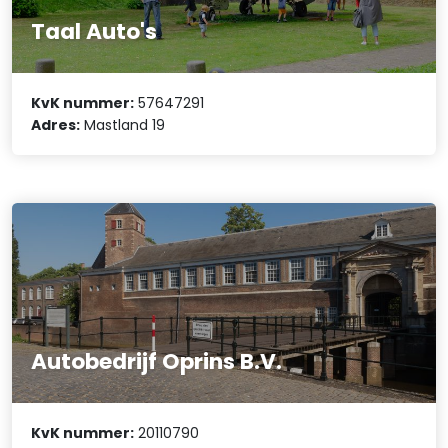
Taal Auto's
KvK nummer:
57647291
Adres:
Mastland 19
Autobedrijf Oprins B.V.
KvK nummer:
20110790