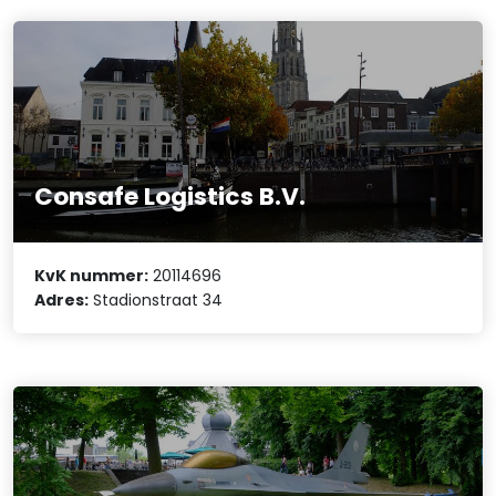
Consafe Logistics B.V.
KvK nummer:
20114696
Adres:
Stadionstraat 34