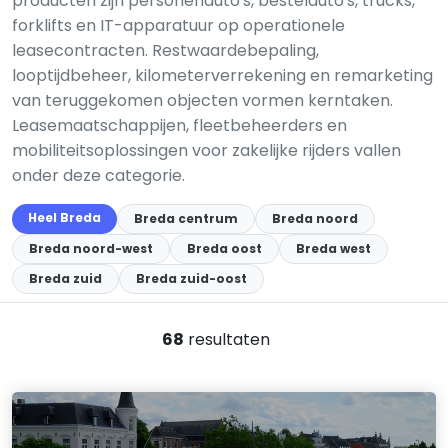
producten zijn personenauto's, bestelauto's, trucks,
forklifts en IT-apparatuur op operationele
leasecontracten. Restwaardebepaling,
looptijdbeheer, kilometerverrekening en remarketing
van teruggekomen objecten vormen kerntaken.
Leasemaatschappijen, fleetbeheerders en
mobiliteitsoplossingen voor zakelijke rijders vallen
onder deze categorie.
Heel Breda
Breda centrum
Breda noord
Breda noord-west
Breda oost
Breda west
Breda zuid
Breda zuid-oost
68
resultaten