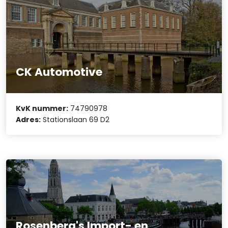
CK Automotive
KvK nummer:
74790978
Adres:
Stationslaan 69 D2
Rosenberg's Import- en