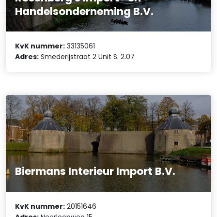
Handelsonderneming B.V.
KvK nummer:
33135061
Adres:
Smederijstraat 2 Unit S. 2.07
Biermans Interieur Import B.V.
KvK nummer:
20151646
Adres:
Neerloopweg 15