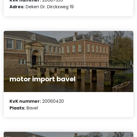
KvK nummer:
20087555
Adres:
Deken Dr. Dirckxweg 19
motor import bavel
KvK nummer:
20060420
Plaats:
Bavel