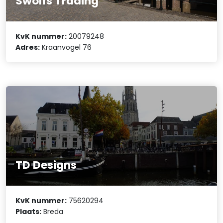
Swolfs Trading
KvK nummer:
20079248
Adres:
Kraanvogel 76
TD Designs
KvK nummer:
75620294
Plaats:
Breda