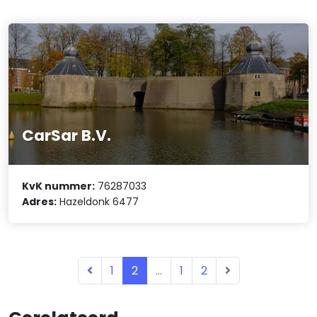
CarSar B.V.
KvK nummer:
76287033
Adres:
Hazeldonk 6477
1
2
...
1
2