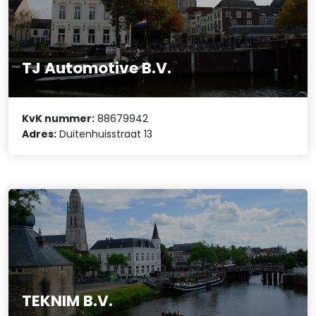
TJ Automotive B.V.
KvK nummer:
88679942
Adres:
Duitenhuisstraat 13
TEKNIM B.V.