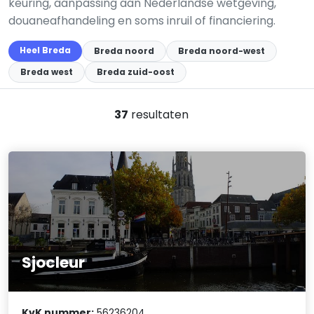
keuring, aanpassing aan Nederlandse wetgeving,
douaneafhandeling en soms inruil of financiering.
Heel Breda
Breda noord
Breda noord-west
Breda west
Breda zuid-oost
37
resultaten
Sjocleur
KvK nummer:
56236204