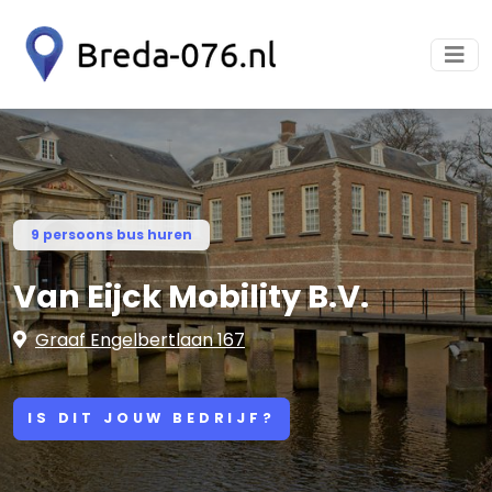
9 persoons bus huren
Van Eijck Mobility B.V.
Graaf Engelbertlaan 167
IS DIT JOUW BEDRIJF?