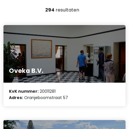
294
resultaten
Oveka B.V.
KvK nummer:
20011281
Adres:
Oranjeboomstraat 57