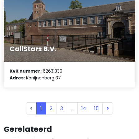
CallStars B.V.
KvK nummer:
62631330
Adres:
Konijnenberg 37
1
2
3
...
14
15
Gerelateerd