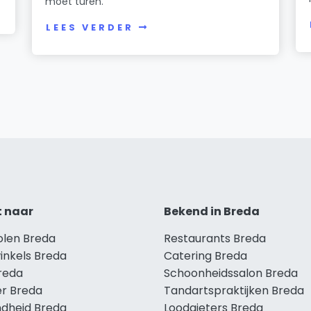
moet turen.
LEES VERDER
t naar
Bekend in Breda
olen Breda
Restaurants Breda
inkels Breda
Catering Breda
Breda
Schoonheidssalon Breda
r Breda
Tandartspraktijken Breda
dheid Breda
Loodgieters Breda