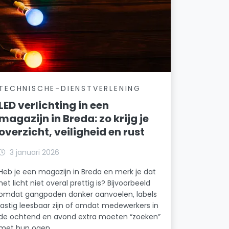
TECHNISCHE-DIENSTVERLENING
LED verlichting in een
magazijn in Breda: zo krijg je
overzicht, veiligheid en rust
3 januari 2026
Heb je een magazijn in Breda en merk je dat
het licht niet overal prettig is? Bijvoorbeeld
omdat gangpaden donker aanvoelen, labels
lastig leesbaar zijn of omdat medewerkers in
de ochtend en avond extra moeten “zoeken”
met hun ogen.