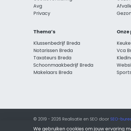
Avg
Afval
Privacy
Gezon
Thema’s
Onze 
Klussenbedrijf Breda
Keuke
Notarissen Breda
Vca B
Taxateurs Breda
Kledi
Schoonmaakbedrijf Breda
Websi
Makelaars Breda
Sport
© 2019 - 2026 Realisatie en SEO door
SEO-bure
van Lion Internet.
We gebruiken cookies om jouw ervaring m