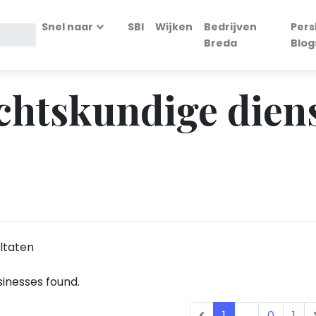
Snel naar
SBI
Wijken
Bedrijven
Pers
Breda
Blog
echtskundige dien
ltaten
inesses found.
1
...
0
1