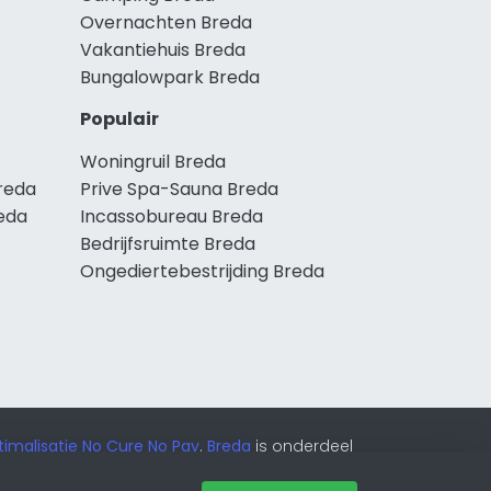
Overnachten Breda
Vakantiehuis Breda
Bungalowpark Breda
Populair
Woningruil Breda
reda
Prive Spa-Sauna Breda
eda
Incassobureau Breda
Bedrijfsruimte Breda
Ongediertebestrijding Breda
imalisatie No Cure No Pay
.
Breda
is onderdeel