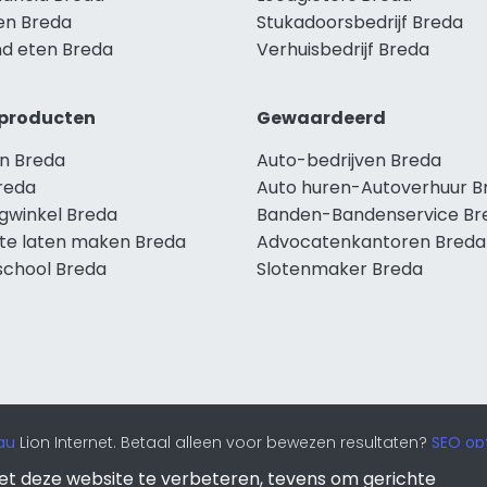
len Breda
Stukadoorsbedrijf Breda
d eten Breda
Verhuisbedrijf Breda
producten
Gewaardeerd
n Breda
Auto-bedrijven Breda
reda
Auto huren-Autoverhuur B
ngwinkel Breda
Banden-Bandenservice Br
te laten maken Breda
Advocatenkantoren Breda
school Breda
Slotenmaker Breda
au
Lion Internet. Betaal alleen voor bewezen resultaten?
SEO opt
et deze website te verbeteren, tevens om gerichte