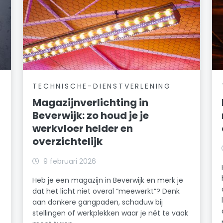
TECHNISCHE-DIENSTVERLENING
Magazijnverlichting in
Beverwijk: zo houd je je
werkvloer helder en
overzichtelijk
k
9 februari 2026
Heb je een magazijn in Beverwijk en merk je
dat het licht niet overal “meewerkt”? Denk
n
aan donkere gangpaden, schaduw bij
stellingen of werkplekken waar je nét te vaak