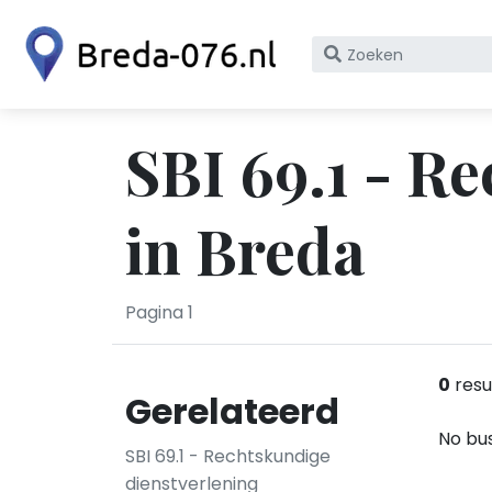
Zoek
op
bedrijfsnaam
of
SBI 69.1 - R
KvK
nummer
in Breda
Pagina 1
0
resu
Gerelateerd
No bus
SBI 69.1 - Rechtskundige
dienstverlening