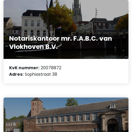
Notariskantoor mr. F.A.B.C. van
Vlokhoven B.V.
KvK nummer:
20078872
Adres:
Sophiastraat 38