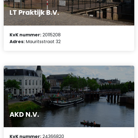
LT Praktijk B.V.
KvK nummer:
20115208
Adres:
Mauritsstraat 32
AKD N.V.
KvK nummer:
24366820