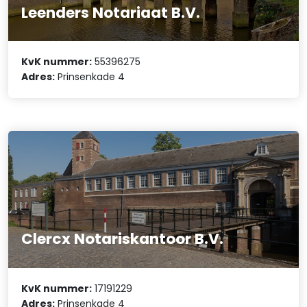
Leenders Notariaat B.V.
KvK nummer:
55396275
Adres:
Prinsenkade 4
Clercx Notariskantoor B.V.
KvK nummer:
17191229
Adres:
Prinsenkade 4