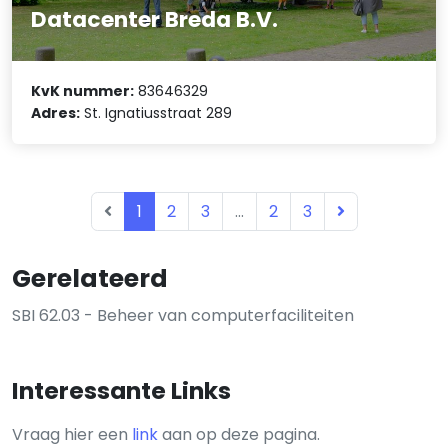
Datacenter Breda B.V.
KvK nummer:
83646329
Adres:
St. Ignatiusstraat 289
1
2
3
...
2
3
Gerelateerd
SBI 62.03 - Beheer van computerfaciliteiten
Interessante Links
Vraag hier een
link
aan op deze pagina.