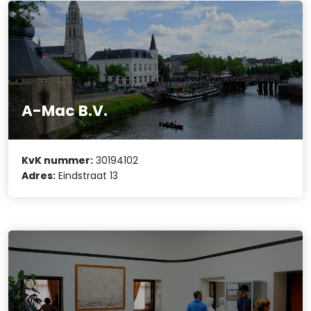
A-Mac B.V.
KvK nummer:
30194102
Adres:
Eindstraat 13