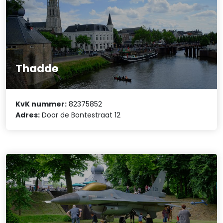
Thadde
KvK nummer:
82375852
Adres:
Door de Bontestraat 12