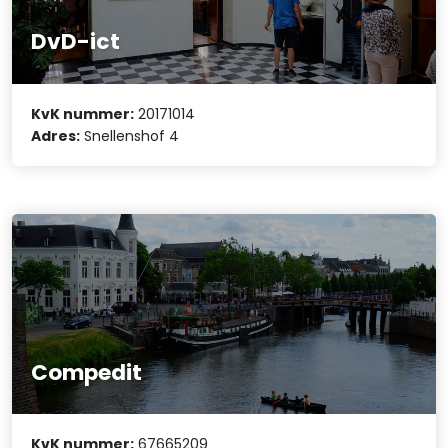
DvD-ict
KvK nummer:
20171014
Adres:
Snellenshof 4
Compedit
KvK nummer:
67665209