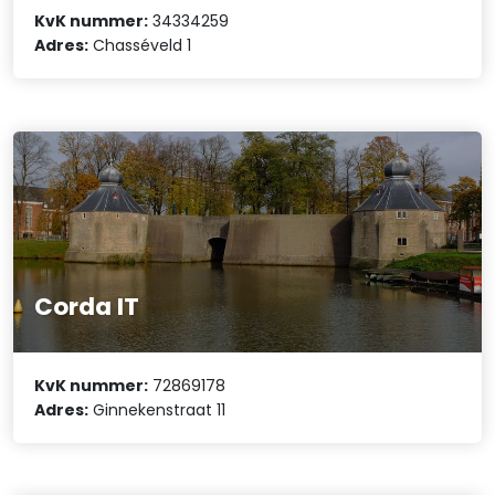
KvK nummer:
34334259
Adres:
Chasséveld 1
Corda IT
KvK nummer:
72869178
Adres:
Ginnekenstraat 11