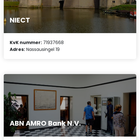
NIECT
KvK nummer:
71937668
Adres:
Nassausingel 19
ABN AMRO Bank N.V.