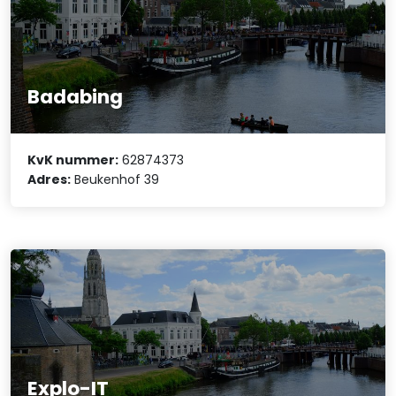
Badabing
KvK nummer:
62874373
Adres:
Beukenhof 39
Explo-IT