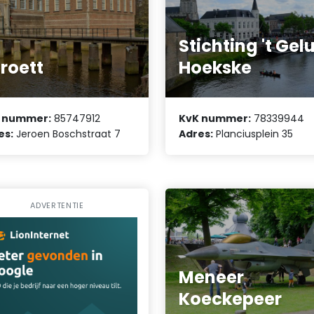
Stichting 't Gel
roett
Hoekske
 nummer:
85747912
KvK nummer:
78339944
es:
Jeroen Boschstraat 7
Adres:
Planciusplein 35
ADVERTENTIE
Meneer
Koeckepeer