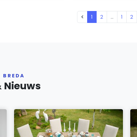
1
2
...
1
2
R BREDA
& Nieuws