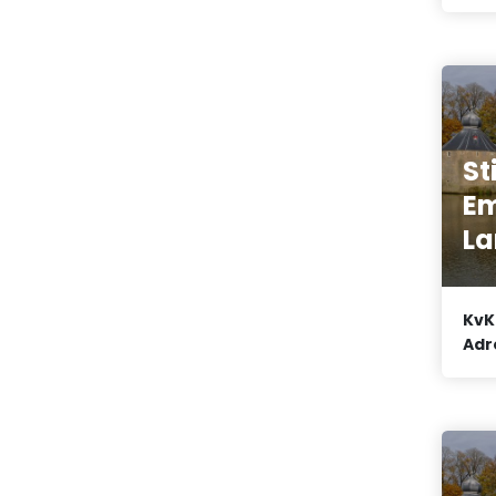
St
E
L
KvK
Adr