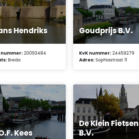
ans Hendriks
Goudprijs B.V.
 nummer:
20093484
KvK nummer:
24459279
ts:
Breda
Adres:
Sophiastraat 11
De Klein Fietsen
O.F. Kees
B.V.