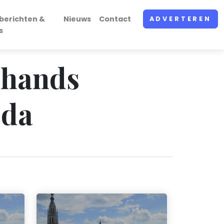
berichten &
Nieuws
Contact
ADVERTEREN
s
dehands
eda