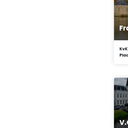
Fr
KvK
Plaa
V.