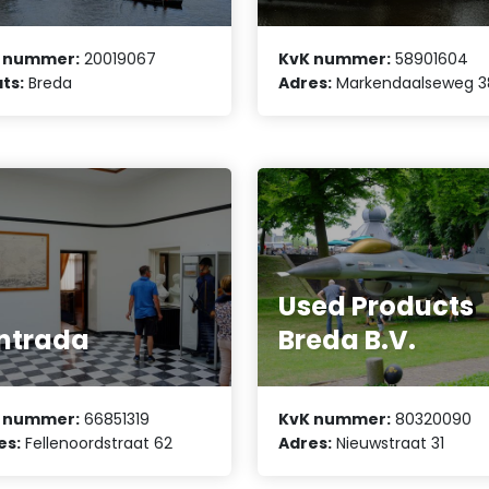
 nummer:
20019067
KvK nummer:
58901604
ts:
Breda
Adres:
Markendaalseweg 3
Used Products
ntrada
Breda B.V.
 nummer:
66851319
KvK nummer:
80320090
es:
Fellenoordstraat 62
Adres:
Nieuwstraat 31