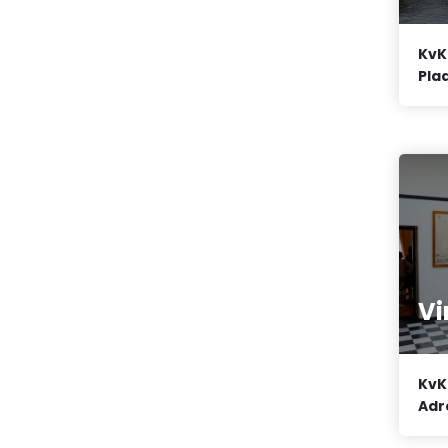
KvK
Plaa
Vi
KvK
Adr