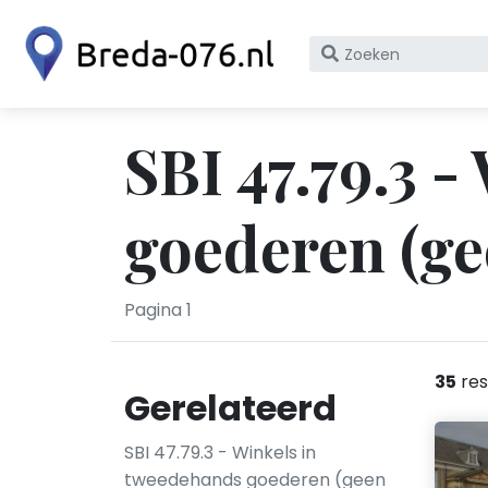
Zoek
op
bedrijfsnaam
of
SBI 47.79.3 
KvK
nummer
goederen (ge
Pagina 1
35
res
Gerelateerd
SBI 47.79.3 - Winkels in
tweedehands goederen (geen