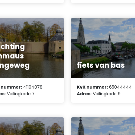
ichting
mmaus
angeweg
fiets van bas
 nummer:
41104078
KvK nummer:
65044444
es:
Veilingkade 7
Adres:
Veilingkade 9