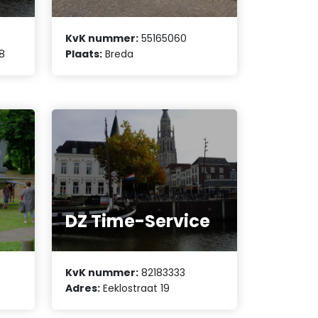
KvK nummer:
55165060
8
Plaats:
Breda
DZ Time-Service
KvK nummer:
82183333
Adres:
Eeklostraat 19