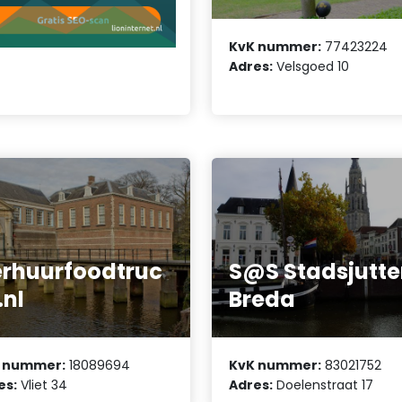
KvK nummer:
77423224
Adres:
Velsgoed 10
rhuurfoodtruc
S@S Stadsjutter
.nl
Breda
 nummer:
18089694
KvK nummer:
83021752
es:
Vliet 34
Adres:
Doelenstraat 17