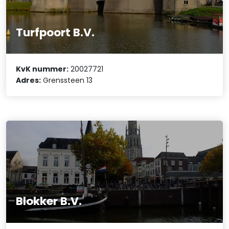
Turfpoort B.V.
KvK nummer:
20027721
Adres:
Grenssteen 13
Blokker B.V.