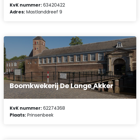
KvK nummer:
63420422
Adres:
Mastlanddreef 9
Boomkwekerij De Lange Akker
KvK nummer:
62274368
Plaats:
Prinsenbeek