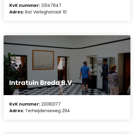
KvK nummer:
33147847
Adres:
Rat Verleghstraat 10
Intratuin Breda B.V.
KvK nummer:
20082177
Adres:
Terheijdenseweg 294