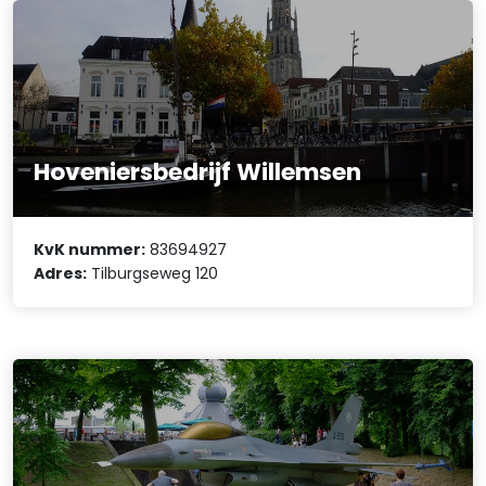
Hoveniersbedrijf Willemsen
KvK nummer:
83694927
Adres:
Tilburgseweg 120