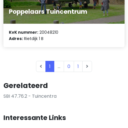
Poppelaars Tuincentrum
KvK nummer:
20048210
Adres:
Rietdijk 1 B
1
...
0
1
Gerelateerd
SBI 47.76.2 - Tuincentra
Interessante Links