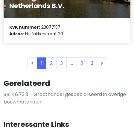
Netherlands B.V.
KvK nummer:
23077157
Adres:
Huifakkerstraat 20
1
2
3
...
2
3
Gerelateerd
SBI 46.73.8 - Groothandel gespecialiseerd in overige
bouwmaterialen
Interessante Links