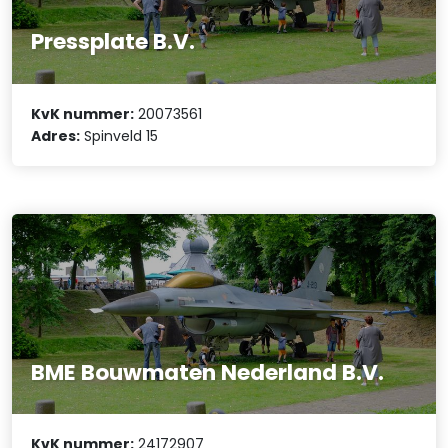
Pressplate B.V.
KvK nummer:
20073561
Adres:
Spinveld 15
BME Bouwmaten Nederland B.V.
KvK nummer:
24172907