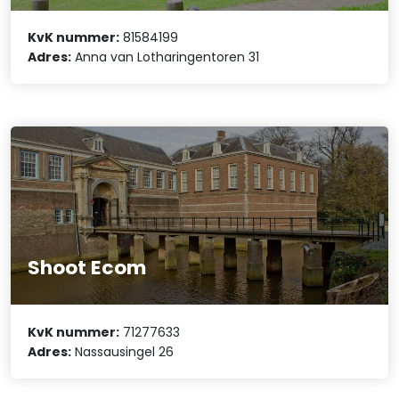
KvK nummer:
81584199
Adres:
Anna van Lotharingentoren 31
Shoot Ecom
KvK nummer:
71277633
Adres:
Nassausingel 26