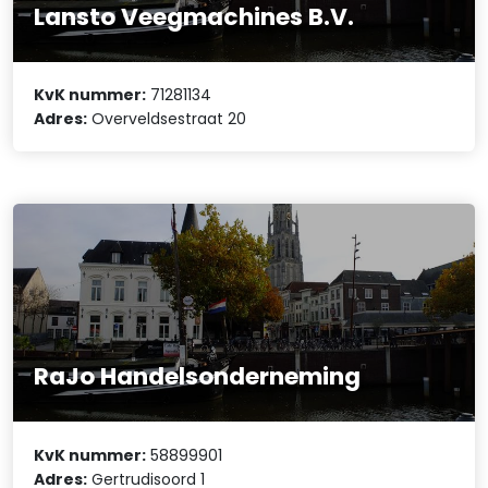
Lansto Veegmachines B.V.
KvK nummer:
71281134
Adres:
Overveldsestraat 20
RaJo Handelsonderneming
KvK nummer:
58899901
Adres:
Gertrudisoord 1