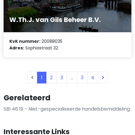
W.Th.J. van Gils Beheer B.V.
KvK nummer:
20088035
Adres:
Sophiastraat 32
1
2
3
...
3
4
Gerelateerd
SBI 46.19 - Niet-gespecialiseerde handelsbemiddeling
Interessante Links