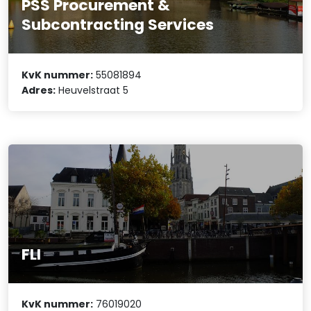
PSS Procurement &
Subcontracting Services
KvK nummer:
55081894
Adres:
Heuvelstraat 5
FLI
KvK nummer:
76019020