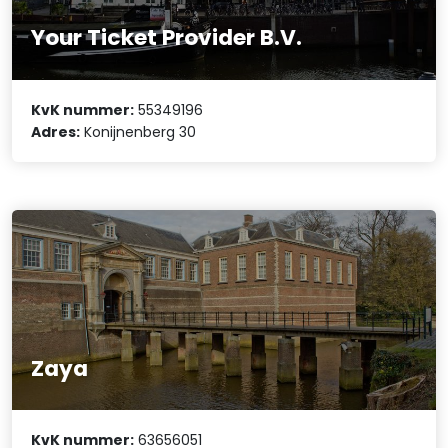
Your Ticket Provider B.V.
KvK nummer:
55349196
Adres:
Konijnenberg 30
Zaya
KvK nummer:
63656051