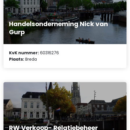
Handelsonderneming Nick van
Gurp
KvK nummer:
60316276
Plaats:
Breda
RW Verkoop- Relatiebeheer