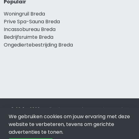
Populair
Woningruil Breda
Prive Spa-Sauna Breda
Incassobureau Breda
Bedrijfsruimte Breda
Ongediertebestrijding Breda
© 2019 - 2026 Realisatie en SEO door
SEO-bureau
Lion
We gebruiken cookies om jouw ervaring met deze
Internet. Betaal alleen voor bewezen resultaten?
SEO
optimalisatie No Cure No Pay
.
Breda
is onderdeel van Lion
website te verbeteren, tevens om gerichte
Internet.
advertenties te tonen.