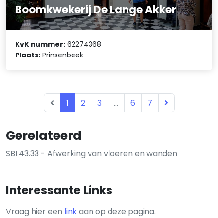
Boomkwekerij De Lange Akker
KvK nummer:
62274368
Plaats:
Prinsenbeek
1
2
3
...
6
7
Gerelateerd
SBI 43.33 - Afwerking van vloeren en wanden
Interessante Links
Vraag hier een
link
aan op deze pagina.