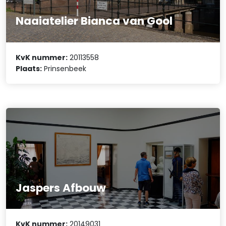
Naaiatelier Bianca van Gool
KvK nummer:
20113558
Plaats:
Prinsenbeek
Jaspers Afbouw
KvK nummer:
20149031