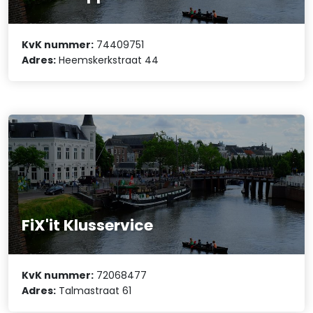
KvK nummer:
74409751
Adres:
Heemskerkstraat 44
FiX'it Klusservice
KvK nummer:
72068477
Adres:
Talmastraat 61