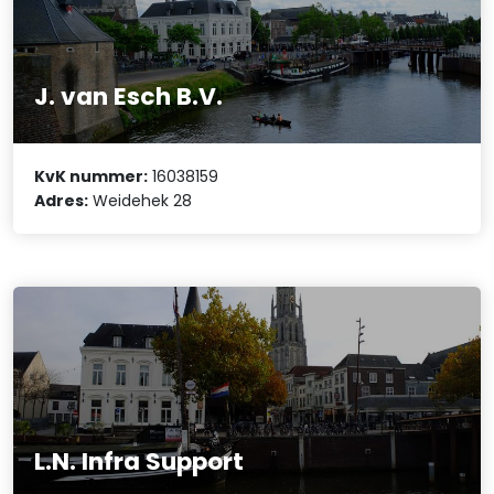
J. van Esch B.V.
KvK nummer:
16038159
Adres:
Weidehek 28
L.N. Infra Support