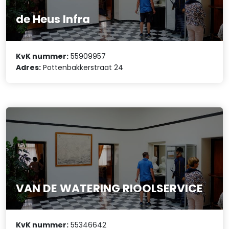
de Heus Infra
KvK nummer:
55909957
Adres:
Pottenbakkerstraat 24
VAN DE WATERING RIOOLSERVICE
KvK nummer:
55346642