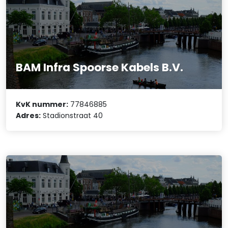
BAM Infra Spoorse Kabels B.V.
KvK nummer:
77846885
Adres:
Stadionstraat 40