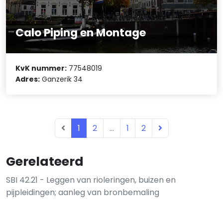
Calo Piping en Montage
KvK nummer:
77548019
Adres:
Ganzerik 34
1
2
...
1
2
Gerelateerd
SBI 42.21 - Leggen van rioleringen, buizen en
pijpleidingen; aanleg van bronbemaling