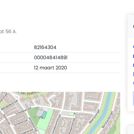
t 56 A.
82164304
000048414891
12 maart 2020