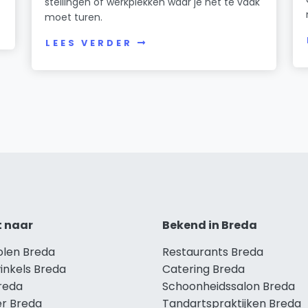
stellingen of werkplekken waar je nét te vaak
moet turen.
LEES VERDER
t naar
Bekend in Breda
olen Breda
Restaurants Breda
inkels Breda
Catering Breda
Breda
Schoonheidssalon Breda
r Breda
Tandartspraktijken Breda