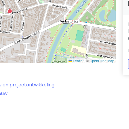
Leaflet
|
©
OpenStreetMap
w en projectontwikkeling
bouw