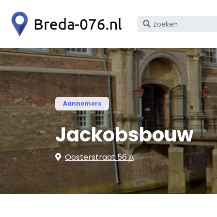
Zoek
op
bedrijfsnaam
of
KvK
nummer
Aannemers
Jackobsbouw
Oosterstraat 56 A