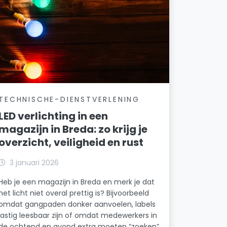
TECHNISCHE-DIENSTVERLENING
LED verlichting in een
magazijn in Breda: zo krijg je
overzicht, veiligheid en rust
3 januari 2026
Heb je een magazijn in Breda en merk je dat
het licht niet overal prettig is? Bijvoorbeeld
omdat gangpaden donker aanvoelen, labels
lastig leesbaar zijn of omdat medewerkers in
de ochtend en avond extra moeten “zoeken”