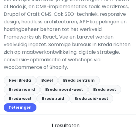
of Node.js, en CMS-implementaties zoals WordPress,
Drupal of Craft CMS. Ook SEO-techniek, responsive
design, headless architecturen, API-koppelingen en
hostingbeheer behoren tot het werkveld.
Frameworks als React, Vue en Laravel worden
veelvuldig ingezet. Sommige bureaus in Breda richten
zich op maatwerkontwikkeling, digitale strategie,
conversie-optimalisatie of webshops via
WooCommerce of Shopify.
Heel Breda
Bavel
Breda centrum
Breda noord
Breda noord-west
Breda oost
Breda west
Breda zuid
Breda zuid-oost
Teteringen
1
resultaten