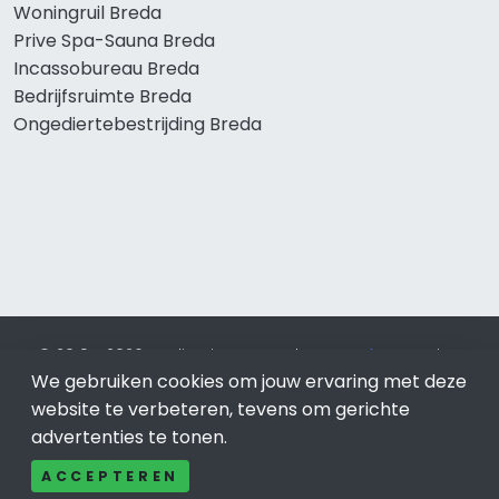
Woningruil Breda
Prive Spa-Sauna Breda
Incassobureau Breda
Bedrijfsruimte Breda
Ongediertebestrijding Breda
© 2019 - 2026 Realisatie en SEO door
SEO-bureau
Lion
We gebruiken cookies om jouw ervaring met deze
Internet. Betaal alleen voor bewezen resultaten?
SEO
optimalisatie No Cure No Pay
.
Breda
is onderdeel van Lion
website te verbeteren, tevens om gerichte
Internet.
advertenties te tonen.
Beeldcredits
ACCEPTEREN