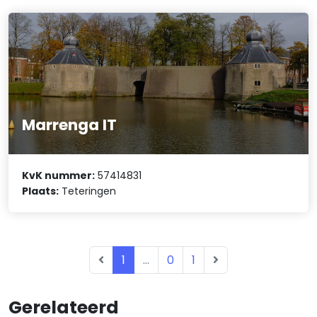
Marrenga IT
KvK nummer:
57414831
Plaats:
Teteringen
1
...
0
1
Gerelateerd