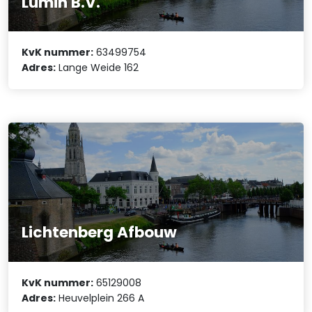
Lumin B.V.
KvK nummer:
63499754
Adres:
Lange Weide 162
Lichtenberg Afbouw
KvK nummer:
65129008
Adres:
Heuvelplein 266 A