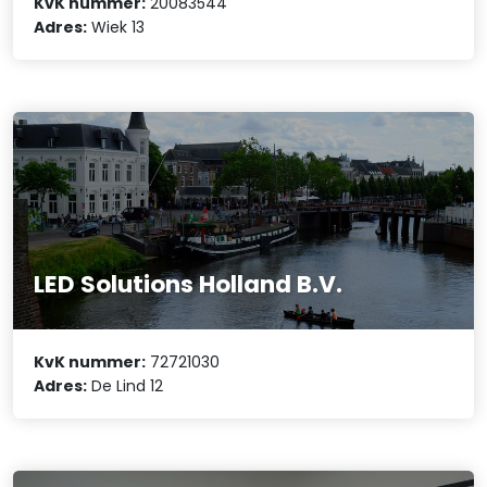
KvK nummer:
20083544
Adres:
Wiek 13
LED Solutions Holland B.V.
KvK nummer:
72721030
Adres:
De Lind 12