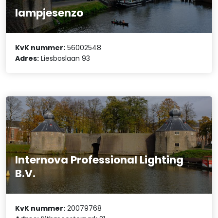
lampjesenzo
KvK nummer:
56002548
Adres:
Liesboslaan 93
Internova Professional Lighting
B.V.
KvK nummer:
20079768