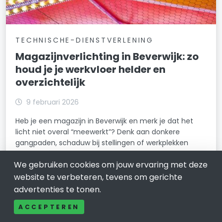
TECHNISCHE-DIENSTVERLENING
Magazijnverlichting in Beverwijk: zo
houd je je werkvloer helder en
overzichtelijk
9 februari 2026
Heb je een magazijn in Beverwijk en merk je dat het
licht niet overal “meewerkt”? Denk aan donkere
gangpaden, schaduw bij stellingen of werkplekken
waar je nét te vaak moet turen.
We gebruiken cookies om jouw ervaring met deze
LEES VERDER
website te verbeteren, tevens om gerichte
advertenties te tonen.
ACCEPTEREN