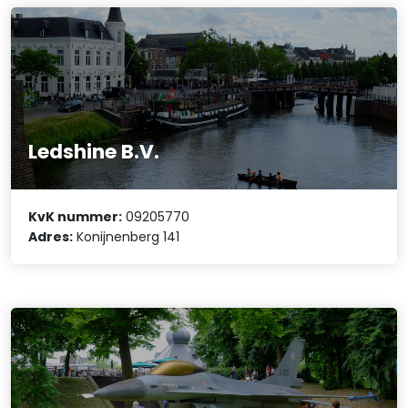
Ledshine B.V.
KvK nummer:
09205770
Adres:
Konijnenberg 141