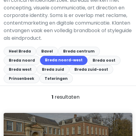
en concurrentieonderzoek. Bureaus werken met
concepting, visuele communicatie, art direction en
corporate identity. Soms is er overlap met reclame,
contentmarketing en digitale communicatie. Klanten
ontvangen vaak een volledig brandbook of styleguide
als eindproduct.
Heel Breda
Bavel
Breda centrum
Breda noord-west
Breda noord
Breda oost
Breda west
Breda zuid
Breda zuid-oost
Prinsenbeek
Teteringen
1
resultaten