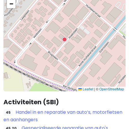
−
Leaflet
|
©
OpenStreetMap
Activiteiten (SBI)
Handel in en reparatie van auto’s, motorfietsen
45
en aanhangers
Gespecialiseerde reparatie van auto's
45.20