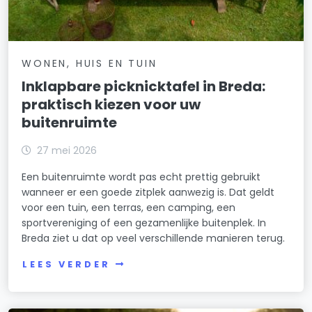
Akkerstraat 59
4811JL
Akkerstraat 61
4811JL
WONEN, HUIS EN TUIN
Inklapbare picknicktafel in Breda:
Akkerstraat 63
4811JL
praktisch kiezen voor uw
Akkerstraat 65
4811JL
buitenruimte
Akkerstraat 67
4811JL
27 mei 2026
Akkerstraat 69
4811JL
Een buitenruimte wordt pas echt prettig gebruikt
wanneer er een goede zitplek aanwezig is. Dat geldt
Akkerstraat 71
4811JL
voor een tuin, een terras, een camping, een
sportvereniging of een gezamenlijke buitenplek. In
Akkerstraat 73
4811JL
Breda ziet u dat op veel verschillende manieren terug.
LEES VERDER