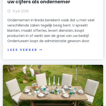
uw cijfers als ondernemer
Akkerstraat 37
4811JL
Akkerstraat 49
9 juli 2026
Akkerstraat 39
4811JL
Akkerstraat 51
Ondernemen in Breda betekent vaak dat u met veel
verschillende zaken tegelijk bezig bent. U spreekt
Akkerstraat 41
4811JL
Akkerstraat 53
klanten, maakt offertes, levert diensten, koopt
Akkerstraat 43
producten in of werkt aan de groei van uw bedrijf.
4811JL
Akkerstraat 55
Ondertussen loopt de administratie gewoon door.
Akkerstraat 45
4811JL
Akkerstraat 57
LEES VERDER
Akkerstraat 47
4811JL
Akkerstraat 59
Akkerstraat 49
4811JL
Akkerstraat 61
Akkerstraat 51
4811JL
Akkerstraat 53
4811JL
Akkerstraat 55
4811JL
Akkerstraat 57
4811JL