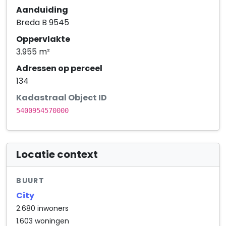
Aanduiding
Breda B 9545
Oppervlakte
3.955 m²
Adressen op perceel
134
Kadastraal Object ID
5400954570000
Locatie context
BUURT
City
2.680 inwoners
1.603 woningen