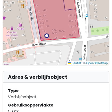
Leaflet
|
©
OpenStreetMap
Adres & verblijfsobject
Type
Verblijfsobject
Gebruiksoppervlakte
56 m²