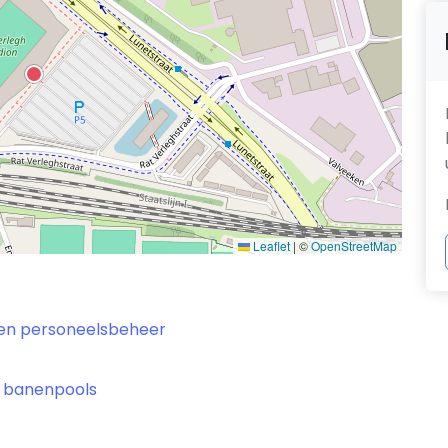
Leaflet
|
©
OpenStreetMap
 en personeelsbeheer
n banenpools