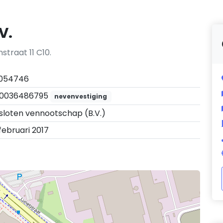
V.
straat 11 C10.
054746
0036486795
nevenvestiging
sloten vennootschap (B.V.)
 februari 2017