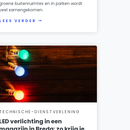
groene buitenruimtes en in parken wordt
veel samengekomen.
LEES VERDER
TECHNISCHE-DIENSTVERLENING
LED verlichting in een
magazijn in Breda: zo krijg je