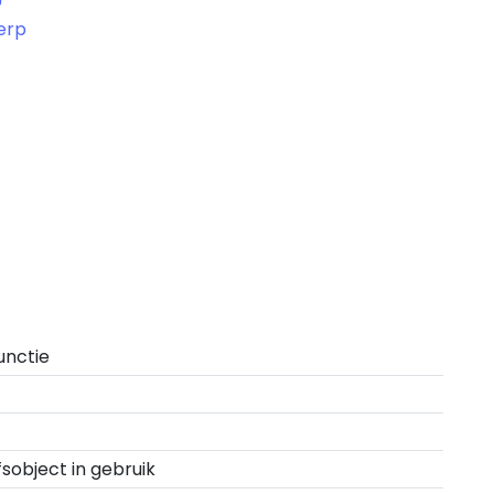
erp
unctie
fsobject in gebruik