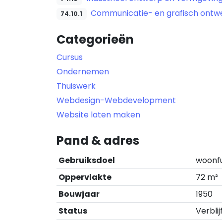
Communicatie- en grafisch ontw
74.10.1
Categorieën
Cursus
Ondernemen
Thuiswerk
Webdesign-Webdevelopment
Website laten maken
Pand & adres
Gebruiksdoel
woonf
Oppervlakte
72 m²
Bouwjaar
1950
Status
Verblij