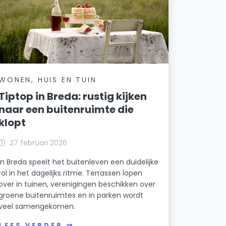
WONEN, HUIS EN TUIN
Tiptop in Breda: rustig kijken
naar een buitenruimte die
klopt
27 februari 2026
In Breda speelt het buitenleven een duidelijke
rol in het dagelijks ritme. Terrassen lopen
over in tuinen, verenigingen beschikken over
groene buitenruimtes en in parken wordt
veel samengekomen.
LEES VERDER