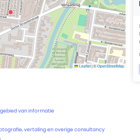
Leaflet
|
©
OpenStreetMap
 gebied van informatie
otografie, vertaling en overige consultancy
g