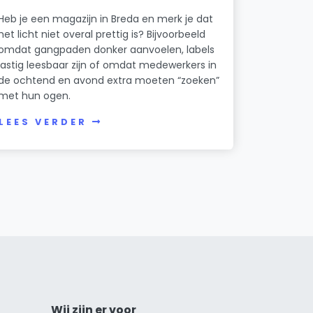
Heb je een magazijn in Breda en merk je dat
het licht niet overal prettig is? Bijvoorbeeld
omdat gangpaden donker aanvoelen, labels
lastig leesbaar zijn of omdat medewerkers in
de ochtend en avond extra moeten “zoeken”
met hun ogen.
LEES VERDER
Wij zijn er voor