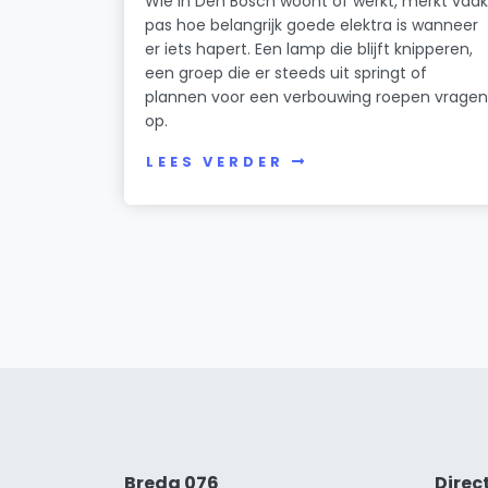
Wie in Den Bosch woont of werkt, merkt vaa
pas hoe belangrijk goede elektra is wanneer
er iets hapert. Een lamp die blijft knipperen,
een groep die er steeds uit springt of
plannen voor een verbouwing roepen vrage
op.
LEES VERDER
Breda 076
Direc