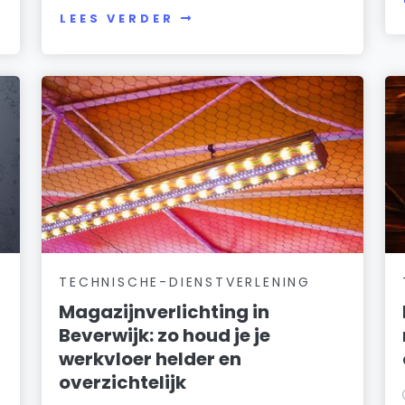
LEES VERDER
TECHNISCHE-DIENSTVERLENING
Magazijnverlichting in
Beverwijk: zo houd je je
werkvloer helder en
overzichtelijk