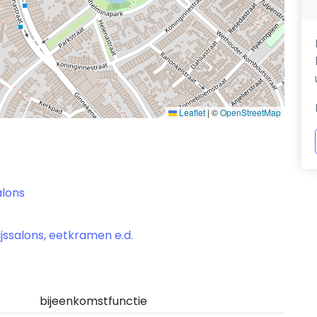
Leaflet
|
©
OpenStreetMap
alons
ijssalons, eetkramen e.d.
bijeenkomstfunctie