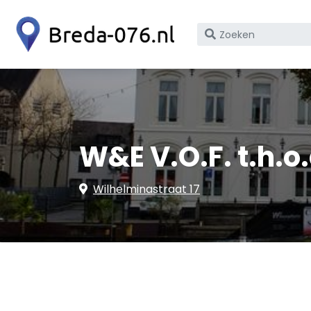
Zoek
op
bedrijfsnaam
of
KvK
nummer
W&E V.O.F. t.h.
Wilhelminastraat 17