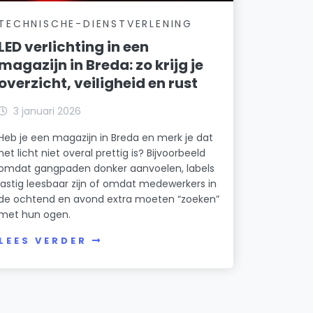
TECHNISCHE-DIENSTVERLENING
LED verlichting in een
magazijn in Breda: zo krijg je
overzicht, veiligheid en rust
3 januari 2026
Heb je een magazijn in Breda en merk je dat
het licht niet overal prettig is? Bijvoorbeeld
omdat gangpaden donker aanvoelen, labels
lastig leesbaar zijn of omdat medewerkers in
de ochtend en avond extra moeten “zoeken”
met hun ogen.
LEES VERDER