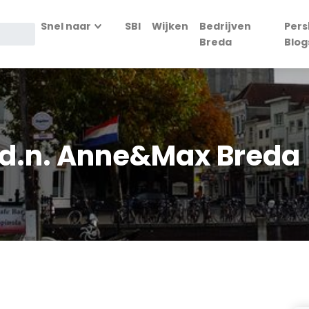
Snel naar
SBI
Wijken
Bedrijven
Pers
Breda
Blog
o.d.n. Anne&Max Breda