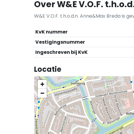
Over W&E V.O.F. t.h.o
W&E V.O.F. t.h.o.d.n. Anne&Max Breda is ge
KvK nummer
Vestigingsnummer
Ingeschreven bij KvK
Locatie
+
−