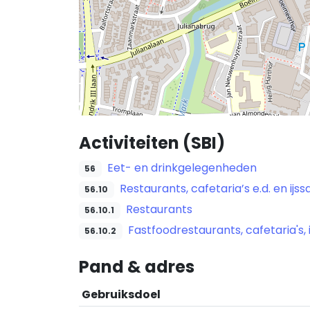
Activiteiten (SBI)
Eet- en drinkgelegenheden
56
Restaurants, cafetaria’s e.d. en ijss
56.10
Restaurants
56.10.1
Fastfoodrestaurants, cafetaria's, 
56.10.2
Pand & adres
Gebruiksdoel