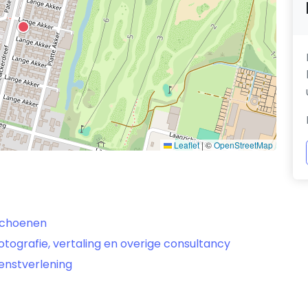
Leaflet
|
©
OpenStreetMap
 schoenen
otografie, vertaling en overige consultancy
ienstverlening