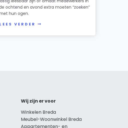
lastig leesbaar zijn of omdat medewerkers in
de ochtend en avond extra moeten “zoeken”
met hun ogen.
LEES VERDER
Wij zijn er voor
Winkelen Breda
Meubel-Woonwinkel Breda
Appartementen- en