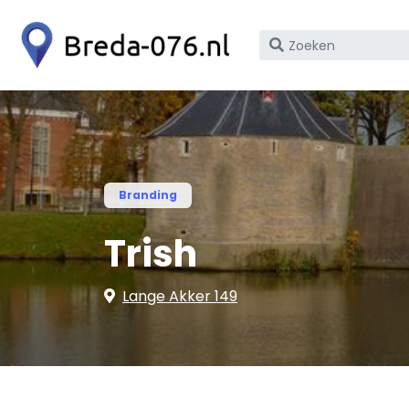
Zoek
op
bedrijfsnaam
of
KvK
nummer
Branding
Trish
Lange Akker 149