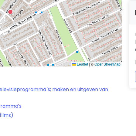
Leaflet
|
©
OpenStreetMap
n televisieprogramma´s; maken en uitgeven van
ogramma's
films)