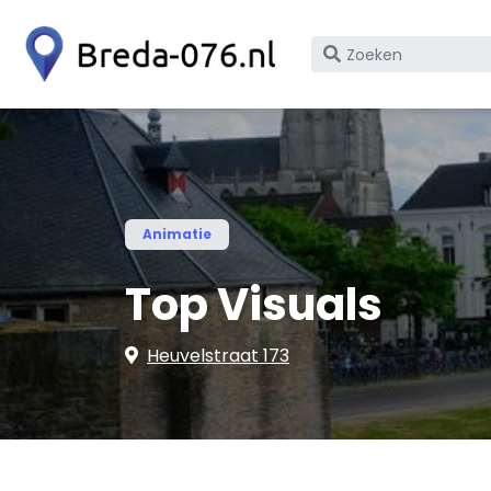
Zoek
op
bedrijfsnaam
of
KvK
nummer
Animatie
Top Visuals
Heuvelstraat 173