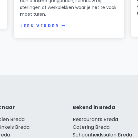
aan donkere gangpaden, schaduw bij
stellingen of werkplekken waar je nét te vaak
moet turen.
LEES VERDER
t naar
Bekend in Breda
olen Breda
Restaurants Breda
inkels Breda
Catering Breda
Breda
Schoonheidssalon Breda