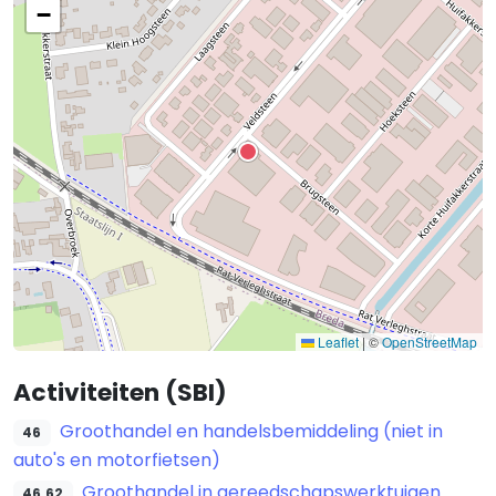
−
Leaflet
|
©
OpenStreetMap
Activiteiten (SBI)
Groothandel en handelsbemiddeling (niet in
46
auto's en motorfietsen)
Groothandel in gereedschapswerktuigen
46.62