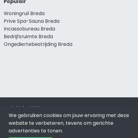
Populair
Woningruil Breda
Prive Spa-Sauna Breda
Incassobureau Breda
Bedrijfsruimte Breda
Ongediertebestrijding Breda
© 2019 - 2026 Realisatie en SEO door
SEO-bureau
Lion
We gebruiken cookies om jouw ervaring met deze
Internet. Betaal alleen voor bewezen resultaten?
SEO
optimalisatie No Cure No Pay
.
Breda
is onderdeel van Lion
website te verbeteren, tevens om gerichte
Internet.
advertenties te tonen.