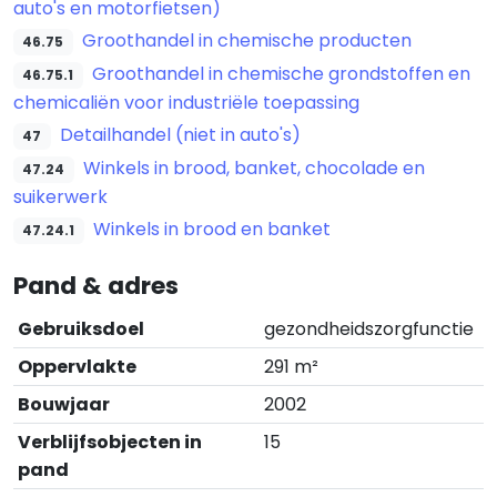
auto's en motorfietsen)
Groothandel in chemische producten
46.75
Groothandel in chemische grondstoffen en
46.75.1
chemicaliën voor industriële toepassing
Detailhandel (niet in auto's)
47
Winkels in brood, banket, chocolade en
47.24
suikerwerk
Winkels in brood en banket
47.24.1
Pand & adres
Gebruiksdoel
gezondheidszorgfunctie
Oppervlakte
291 m²
Bouwjaar
2002
Verblijfsobjecten in
15
pand