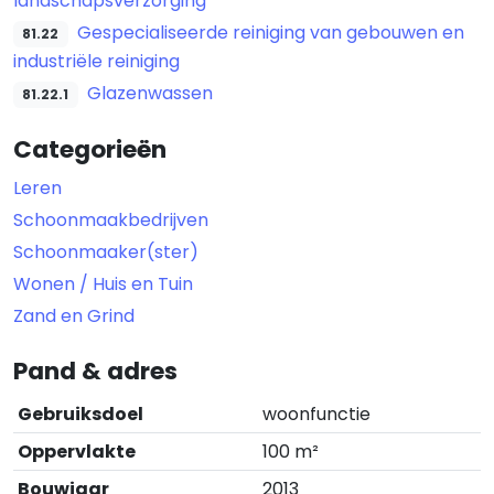
landschapsverzorging
Gespecialiseerde reiniging van gebouwen en
81.22
industriële reiniging
Glazenwassen
81.22.1
Categorieën
Leren
Schoonmaakbedrijven
Schoonmaaker(ster)
Wonen / Huis en Tuin
Zand en Grind
Pand & adres
Gebruiksdoel
woonfunctie
Oppervlakte
100 m²
Bouwjaar
2013