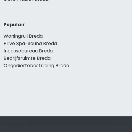
Populair
Woningruil Breda
Prive Spa-Sauna Breda
Incassobureau Breda
Bedrijfsruimte Breda
Ongediertebestrijding Breda
© 2019 - 2026 Realisatie en SEO door
SEO-bureau
Lion